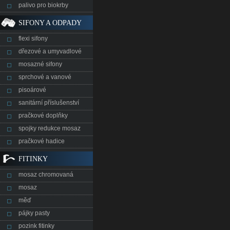
palivo pro biokrby
SIFONY A ODPADY
flexi sifony
dřezové a umyvadlové
mosazné sifony
sprchové a vanové
pisoárové
sanitární příslušenství
pračkové doplňky
spojky redukce mosaz
pračkové hadice
FITINKY
mosaz chromovaná
mosaz
měď
pájky pasty
pozink fitinky