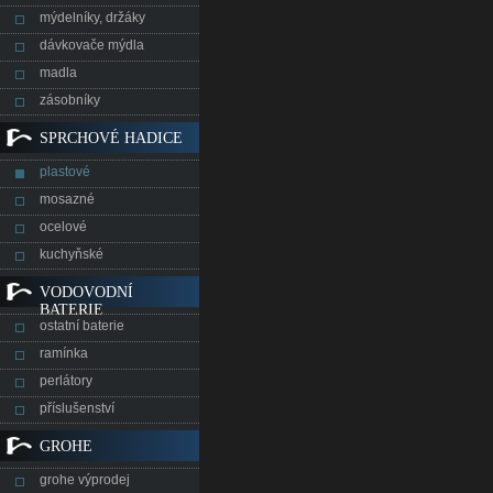
mýdelníky, držáky
dávkovače mýdla
madla
zásobníky
SPRCHOVÉ HADICE
plastové
mosazné
ocelové
kuchyňské
VODOVODNÍ
BATERIE
ostatní baterie
ramínka
perlátory
příslušenství
GROHE
grohe výprodej