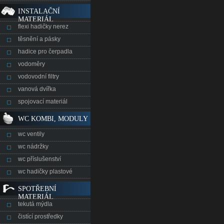
INSTALAČNÍ
MATERIÁL
flexi hadičky nerez
těsnění a pásky
hadice pro čerpadla
vodoměry
vodovodní filtry
vanová dvířka
spojovací materiál
WC KOMBI, MODULY
wc ventily
wc nádržky
wc příslušenství
wc hadičky plastové
SPOTŘEBNÍ
MATERIÁL
tekutá mýdla
čistící prostředky