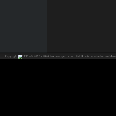
Copyright
©
2013 - 2026 Protimex spol. s r.o. Publikování obsahu bez souhl