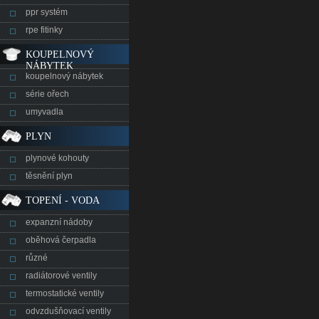
ppr systém
rpe fitinky
KOUPELNOVÝ
NÁBYTEK
koupelnový nábytek
série ořech
umyvadla
PLYN
plynové kohouty
těsnění plyn
TOPENÍ - VODA
expanzní nádoby
oběhová čerpadla
různé
radiátorové ventily
termostatické ventily
odvzdušňovací ventily