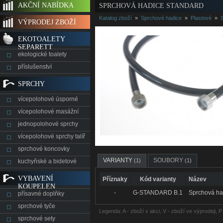
AKČNÍ NABÍDKA
SPRCHOVÁ HADICE STANDARD
Katalog zboží
»
Sprchové hadice
»
Plastové
»
VÝPRODEJ ZBOŽÍ
EKOTOALETY
SEPARETT
ekologické toalety
příslušenství
SPRCHY
vícepolohové úsporné
vícepolohové masážní
jednopolohové sprchy
vícepolohové sprchy talíř
sprchové koncovky
VARIANTY
SOUBORY
(1)
(1)
kuchyňské a bidetové
VYBAVENÍ
Příznaky
Kód varianty
Název
KOUPELEN
-
G-STANDARD B.1
Sprchová ha
přísavné doplňky
sprchové tyče
Legenda: A - zboží v akci, V - zboží ve výprodeji, 
sprchové sety