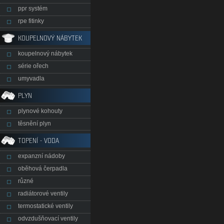
ppr systém
rpe fitinky
KOUPELNOVÝ NÁBYTEK
koupelnový nábytek
série ořech
umyvadla
PLYN
plynové kohouty
těsnění plyn
TOPENÍ - VODA
expanzní nádoby
oběhová čerpadla
různé
radiátorové ventily
termostatické ventily
odvzdušňovací ventily