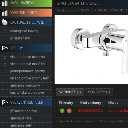
AKČNÍ NABÍDKA
SPRCHOVÁ BATERIE WAVE
Katalog zboží
»
GROHE
»
GROHE VÝPRODEJ
VÝPRODEJ ZBOŽÍ
EKOTOALETY SEPARETT
ekologické toalety
příslušenství
SPRCHY
vícepolohové úsporné
vícepolohové masážní
jednopolohové sprchy
vícepolohové sprchy talíř
sprchové koncovky
VARIANTY
SOUBORY
(1)
(1)
kuchyňské a bidetové
VYBAVENÍ KOUPELEN
Příznaky
Kód varianty
Název
GR-23208000.1
Sprchová ba
přísavné doplňky
A
V
sprchové tyče
Legenda: A - zboží v akci, V - zboží ve výprodeji, 
sprchové sety