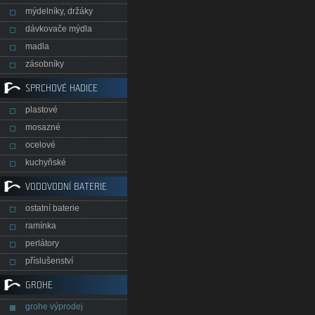
mýdelníky, držáky
dávkovače mýdla
madla
zásobníky
SPRCHOVÉ HADICE
plastové
mosazné
ocelové
kuchyňské
VODOVODNÍ BATERIE
ostatní baterie
ramínka
perlátory
příslušenství
GROHE
grohe výprodej