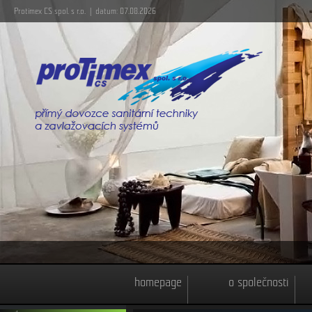
Protimex CS spol. s r.o. | datum: 07.08.2026
homepage
o společnosti