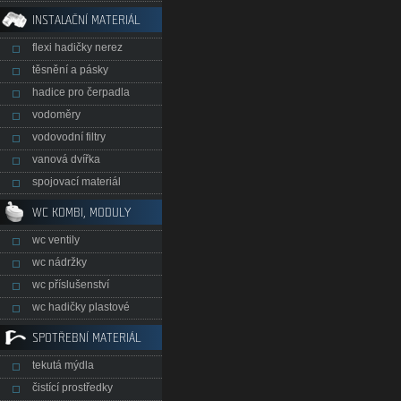
INSTALAČNÍ MATERIÁL
flexi hadičky nerez
těsnění a pásky
hadice pro čerpadla
vodoměry
vodovodní filtry
vanová dvířka
spojovací materiál
WC KOMBI, MODULY
wc ventily
wc nádržky
wc příslušenství
wc hadičky plastové
SPOTŘEBNÍ MATERIÁL
tekutá mýdla
čistící prostředky