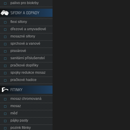
palivo pro biokrby
SIFONY A ODPADY
flexi sifony
dřezové a umyvadlové
mosazné sifony
sprchové a vanové
pisoárové
sanitární příslušenství
pračkové doplňky
spojky redukce mosaz
pračkové hadice
FITINKY
mosaz chromovaná
mosaz
měď
pájky pasty
pozink fitinky