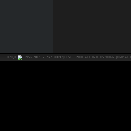
Copyright
©
2013 - 2026 Protimex spol. s r.o. Publikování obsahu bez souhlasu provozovat