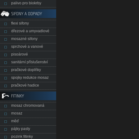
palivo pro biokrby
SIFONY A ODPADY
flexi sifony
dřezové a umyvadlové
mosazné sifony
sprchové a vanové
pisoárové
sanitární příslušenství
pračkové doplňky
spojky redukce mosaz
pračkové hadice
FITINKY
mosaz chromovaná
mosaz
měď
pájky pasty
pozink fitinky