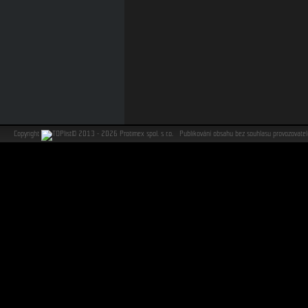
Copyright
©
2013 - 2026 Protimex spol. s r.o. Publikování obsahu bez souhlasu provozovat