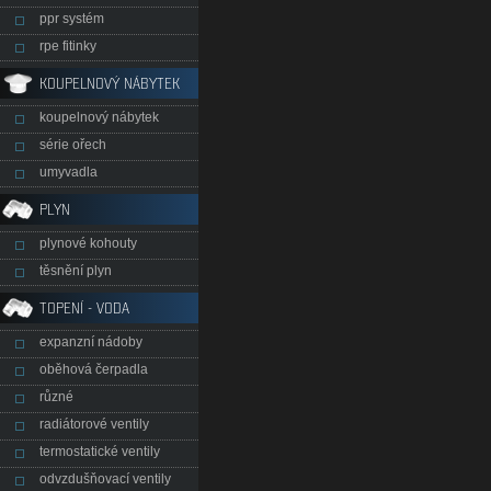
ppr systém
rpe fitinky
KOUPELNOVÝ NÁBYTEK
koupelnový nábytek
série ořech
umyvadla
PLYN
plynové kohouty
těsnění plyn
TOPENÍ - VODA
expanzní nádoby
oběhová čerpadla
různé
radiátorové ventily
termostatické ventily
odvzdušňovací ventily