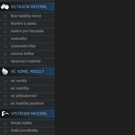
INSTALAČNÍ MATERIÁL
flexi hadičky nerez
těsnění a pásky
hadice pro čerpadla
vodoměry
vodovodní filtry
vanová dvířka
spojovací materiál
WC KOMBI, MODULY
wc ventily
wc nádržky
wc příslušenství
wc hadičky plastové
SPOTŘEBNÍ MATERIÁL
tekutá mýdla
čistící prostředky