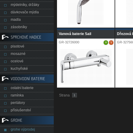
mýdelníky, držáky
dávkovače mýdla
madla
zásobníky
Vanová baterie Sail
Dřezová b
SPRCHOVÉ HADICE
GR-32726000
GR-32756
A
V
plastové
mosazné
ocelové
kuchyňské
VODOVODNÍ BATERIE
ostatní baterie
ramínka
Strana
1
perlátory
příslušenství
GROHE
grohe výprodej