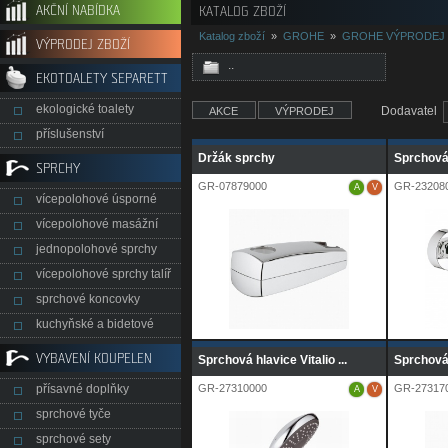
AKČNÍ NABÍDKA
KATALOG ZBOŽÍ
Katalog zboží
»
GROHE
»
GROHE VÝPRODEJ
VÝPRODEJ ZBOŽÍ
..
EKOTOALETY SEPARETT
ekologické toalety
Dodavatel
AKCE
VÝPRODEJ
příslušenství
Držák sprchy
Sprchová
SPRCHY
GR-07879000
GR-23208
A
V
vícepolohové úsporné
vícepolohové masážní
jednopolohové sprchy
vícepolohové sprchy talíř
sprchové koncovky
kuchyňské a bidetové
VYBAVENÍ KOUPELEN
Sprchová hlavice Vitalio ...
Sprchová h
přísavné doplňky
GR-27310000
GR-27317
A
V
sprchové tyče
sprchové sety