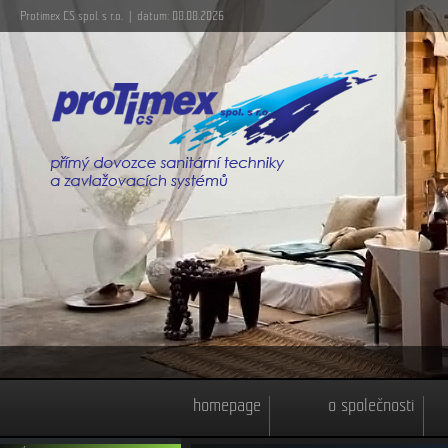
Protimex CS spol. s r.o. | datum: 08.08.2026
homepage
o společnosti