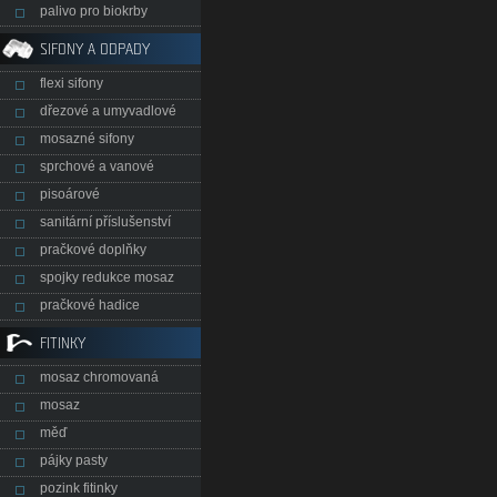
palivo pro biokrby
SIFONY A ODPADY
flexi sifony
dřezové a umyvadlové
mosazné sifony
sprchové a vanové
pisoárové
sanitární příslušenství
pračkové doplňky
spojky redukce mosaz
pračkové hadice
FITINKY
mosaz chromovaná
mosaz
měď
pájky pasty
pozink fitinky