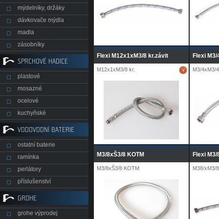
mýdelníky, držáky
dávkovače mýdla
madla
zásobníky
Flexi M12x1xM3/8 kr.závit
Flexi M3/
SPRCHOVÉ HADICE
M12x1xM3/8 kr.
M3/4xM3/4
V
plastové
mosazné
ocelové
kuchyňské
VODOVODNÍ BATERIE
ostatní baterie
M3/8xŠ3/8 KOTM
Flexi M3
ramínka
M3/8xŠ3/8 KOTM
M38/xM3/8
perlátory
příslušenství
GROHE
grohe výprodej