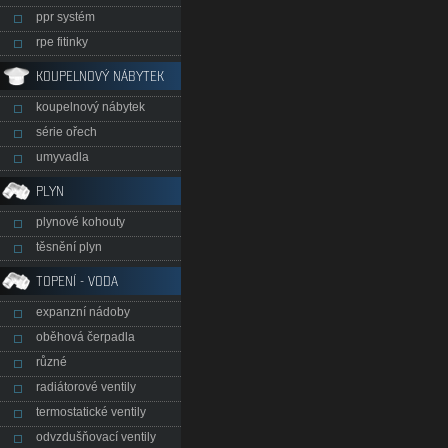
ppr systém
rpe fitinky
KOUPELNOVÝ NÁBYTEK
koupelnový nábytek
série ořech
umyvadla
PLYN
plynové kohouty
těsnění plyn
TOPENÍ - VODA
expanzní nádoby
oběhová čerpadla
různé
radiátorové ventily
termostatické ventily
odvzdušňovací ventily