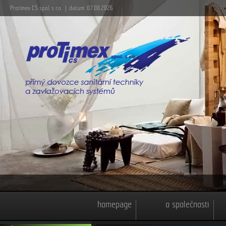
Protimex CS spol. s r.o. | datum: 07.08.2026
homepage
o společnosti