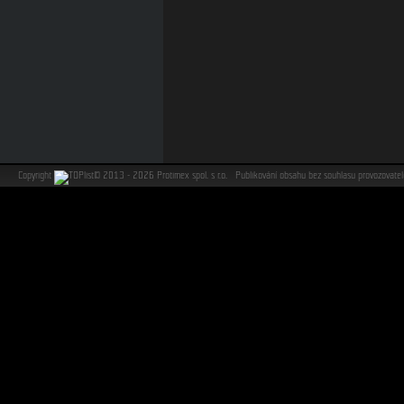
Copyright
©
2013 - 2026 Protimex spol. s r.o. Publikování obsahu bez souhlasu provozovat