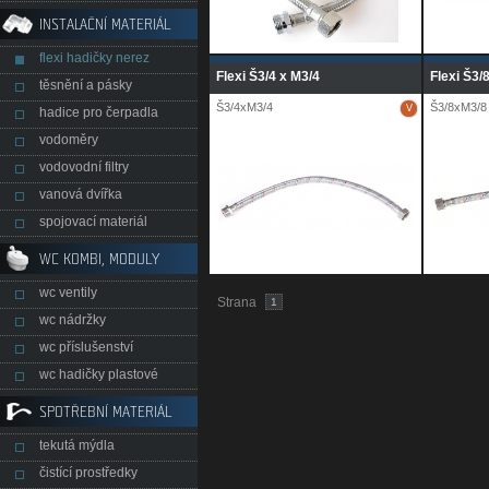
INSTALAČNÍ MATERIÁL
flexi hadičky nerez
Flexi Š3/4 x M3/4
Flexi Š3/
těsnění a pásky
Š3/4xM3/4
Š3/8xM3/8
V
hadice pro čerpadla
vodoměry
vodovodní filtry
vanová dvířka
spojovací materiál
WC KOMBI, MODULY
wc ventily
Strana
1
wc nádržky
wc příslušenství
wc hadičky plastové
SPOTŘEBNÍ MATERIÁL
tekutá mýdla
čistící prostředky