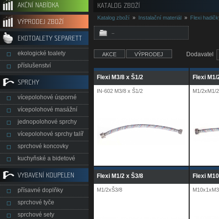
AKČNÍ NABÍDKA
KATALOG ZBOŽÍ
Katalog zboží
»
Instalační materiál
»
Flexi hadič
VÝPRODEJ ZBOŽÍ
..
EKOTOALETY SEPARETT
ekologické toalety
Dodavatel
AKCE
VÝPRODEJ
příslušenství
Flexi M3/8 x Š1/2
Flexi M1/
SPRCHY
IN-602 M3/8 x Š1/2
M1/2xM1/2
vícepolohové úsporné
vícepolohové masážní
jednopolohové sprchy
vícepolohové sprchy talíř
sprchové koncovky
kuchyňské a bidetové
VYBAVENÍ KOUPELEN
Flexi M1/2 x Š3/8
Flexi M10
přísavné doplňky
M1/2xŠ3/8
M10x1xM3/
sprchové tyče
sprchové sety