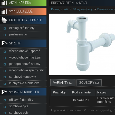
AKČNÍ NABÍDKA
DŘEZOVÝ SIFON LAHVOVÝ
Katalog zboží
»
Sifony a odpady
»
Dřezové a um
VÝPRODEJ ZBOŽÍ
EKOTOALETY SEPARETT
ekologické toalety
příslušenství
SPRCHY
vícepolohové úsporné
vícepolohové masážní
jednopolohové sprchy
vícepolohové sprchy talíř
sprchové koncovky
VARIANTY
SOUBORY
(1)
(1)
kuchyňské a bidetové
VYBAVENÍ KOUPELEN
Příznaky
Kód varianty
Název
Dřezový sifo
přísavné doplňky
-
IN-544.02.1
odbočkou
sprchové tyče
Legenda: A - zboží v akci, V - zboží ve výprodeji, 
sprchové sety