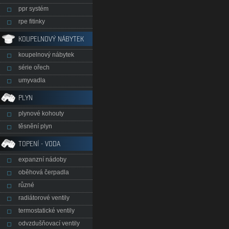
ppr systém
rpe fitinky
KOUPELNOVÝ NÁBYTEK
koupelnový nábytek
série ořech
umyvadla
PLYN
plynové kohouty
těsnění plyn
TOPENÍ - VODA
expanzní nádoby
oběhová čerpadla
různé
radiátorové ventily
termostatické ventily
odvzdušňovací ventily