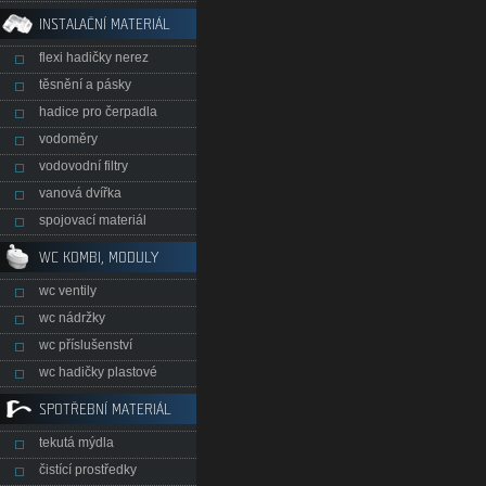
INSTALAČNÍ MATERIÁL
flexi hadičky nerez
těsnění a pásky
hadice pro čerpadla
vodoměry
vodovodní filtry
vanová dvířka
spojovací materiál
WC KOMBI, MODULY
wc ventily
wc nádržky
wc příslušenství
wc hadičky plastové
SPOTŘEBNÍ MATERIÁL
tekutá mýdla
čistící prostředky