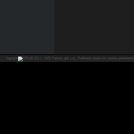
Copyright
©
2013 - 2026 Protimex spol. s r.o. Publikování obsahu bez souhlasu provozovat