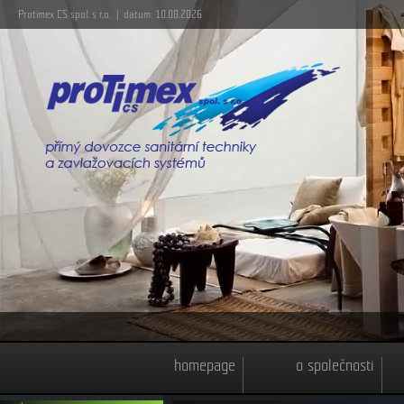
Protimex CS spol. s r.o. | datum: 10.08.2026
homepage
o společnosti