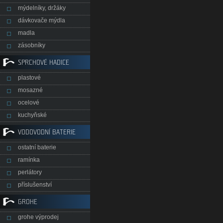
mýdelníky, držáky
dávkovače mýdla
madla
zásobníky
SPRCHOVÉ HADICE
plastové
mosazné
ocelové
kuchyňské
VODOVODNÍ BATERIE
ostatní baterie
ramínka
perlátory
příslušenství
GROHE
grohe výprodej