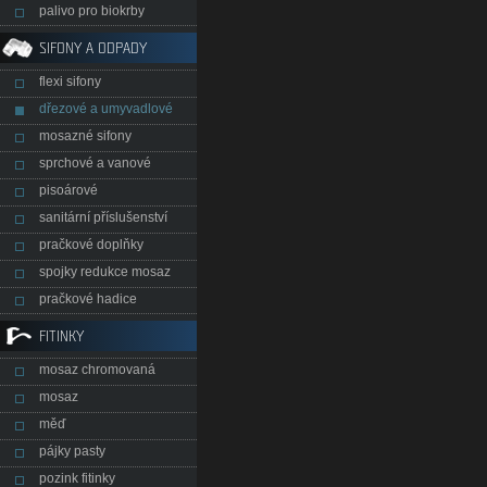
palivo pro biokrby
SIFONY A ODPADY
flexi sifony
dřezové a umyvadlové
mosazné sifony
sprchové a vanové
pisoárové
sanitární příslušenství
pračkové doplňky
spojky redukce mosaz
pračkové hadice
FITINKY
mosaz chromovaná
mosaz
měď
pájky pasty
pozink fitinky