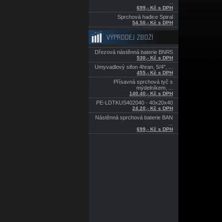
...
699,- Kč s DPH
Sprchová hadice Spiral
54.50,- Kč s DPH
VÝPRODEJ ZBOŽÍ
Dřezová nástěnná baterie BNR5
530,- Kč s DPH
Umyvadlový sifon 4hran, 5/4", ...
455,- Kč s DPH
Přísavná sprchová tyč s
mýdelníkem, ...
140.40,- Kč s DPH
PE-LDTKUS402040 - 40x20x40
24.20,- Kč s DPH
Nástěnná sprchová baterie BAN
...
699,- Kč s DPH