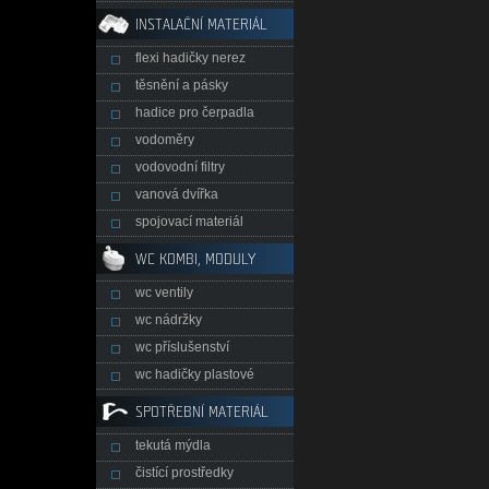
INSTALAČNÍ MATERIÁL
flexi hadičky nerez
těsnění a pásky
hadice pro čerpadla
vodoměry
vodovodní filtry
vanová dvířka
spojovací materiál
WC KOMBI, MODULY
wc ventily
wc nádržky
wc příslušenství
wc hadičky plastové
SPOTŘEBNÍ MATERIÁL
tekutá mýdla
čistící prostředky