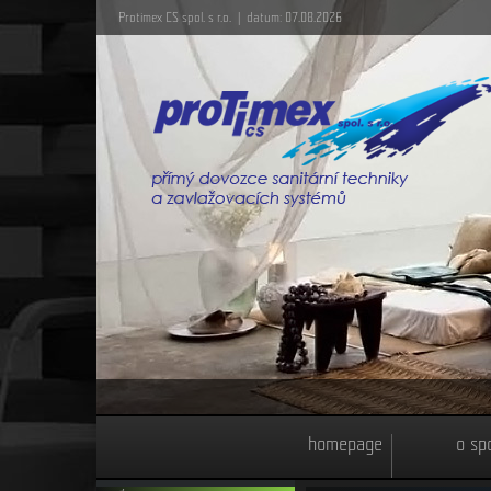
Protimex CS spol. s r.o. | datum: 07.08.2026
homepage
o sp