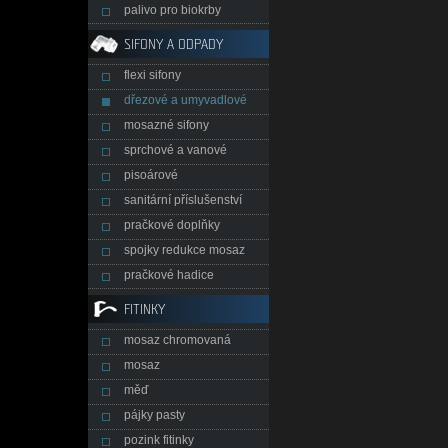
palivo pro biokrby
SIFONY A ODPADY
flexi sifony
dřezové a umyvadlové
mosazné sifony
sprchové a vanové
pisoárové
sanitární příslušenství
pračkové doplňky
spojky redukce mosaz
pračkové hadice
FITINKY
mosaz chromovaná
mosaz
měď
pájky pasty
pozink fitinky