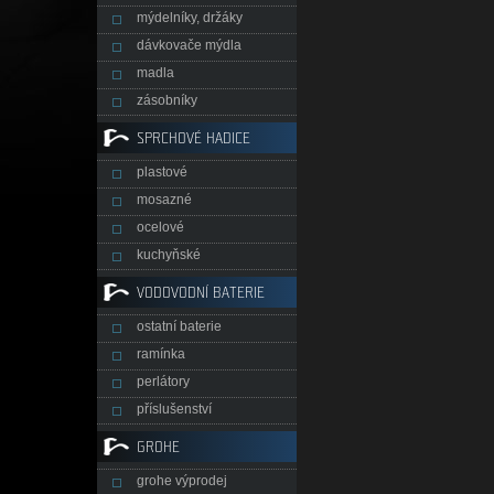
mýdelníky, držáky
dávkovače mýdla
madla
zásobníky
SPRCHOVÉ HADICE
plastové
mosazné
ocelové
kuchyňské
VODOVODNÍ BATERIE
ostatní baterie
ramínka
perlátory
příslušenství
GROHE
grohe výprodej