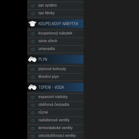
ppr systém
rpe fitinky
KOUPELNOVÝ NÁBYTEK
koupelnový nábytek
série ořech
umyvadla
PLYN
plynové kohouty
těsnění plyn
TOPENÍ - VODA
expanzní nádoby
oběhová čerpadla
různé
radiátorové ventily
termostatické ventily
odvzdušňovací ventily