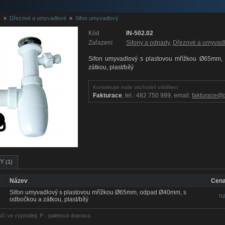
y
»
Dřezové a umyvadlové
»
Sifon umyvadlový
Kód
IN-502.02
Zařazení
Sifony a odpady
,
Dřezové a umyvad
Sifon umyvadlový s plastovou mřížkou Ø65mm
zátkou, plast/bílý
Kontaktujte naše obchodní oddělení
Fakturace
, tel.: 482 750 999, email:
fakturace@p
RY
(1)
Název
Cena
Sifon umyvadlový s plastovou mřížkou Ø65mm, odpad Ø40mm, s
na
odbočkou a zátkou, plast/bílý
oží ve výprodeji, P - paletová doprava