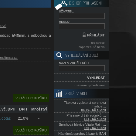
E-SHOP PŘIHLÁŠENÍ
UŽIVATEL:
HESLO:
lové
, odpad Ø40mm, s odbočkou a
registrace
zapomenuté heslo
VYHLEDÁVÁNÍ ZBOŽÍ
rotimex.cz
NÁZEV ZBOŽÍ / KÓD
rozšířené vyhledávání
ZBOŽÍ V AKCI
Tlaková vypletená sprchová
hadice ...
 vč. DPH
DPH
Množství
84.70,- Kč s DPH
Přísavný držák ručníků, ...
 dotaz
21.0%
-
121,- Kč s DPH
Sprchová hlavice Vitalio Rain, ...
950,- Kč s DPH
Nástěnná sprchová baterie BAN