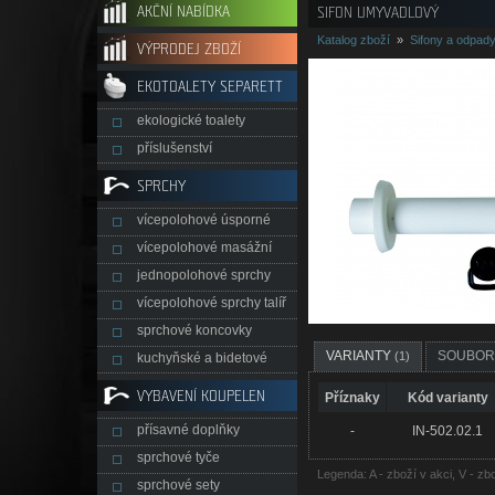
AKČNÍ NABÍDKA
SIFON UMYVADLOVÝ
Katalog zboží
»
Sifony a odpad
VÝPRODEJ ZBOŽÍ
EKOTOALETY SEPARETT
ekologické toalety
příslušenství
SPRCHY
vícepolohové úsporné
vícepolohové masážní
jednopolohové sprchy
vícepolohové sprchy talíř
sprchové koncovky
VARIANTY
SOUBO
(1)
kuchyňské a bidetové
VYBAVENÍ KOUPELEN
Příznaky
Kód varianty
přísavné doplňky
-
IN-502.02.1
sprchové tyče
Legenda: A - zboží v akci, V - zb
sprchové sety