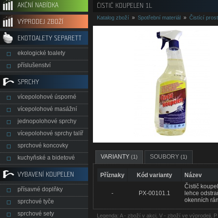
AKČNÍ NABÍDKA
ČISTIČ KOUPELEN 1L
Katalog zboží
»
Spotřební materiál
»
Čistící pros
VÝPRODEJ ZBOŽÍ
EKOTOALETY SEPARETT
ekologické toalety
příslušenství
SPRCHY
vícepolohové úsporné
vícepolohové masážní
jednopolohové sprchy
vícepolohové sprchy talíř
sprchové koncovky
VARIANTY
SOUBORY
(1)
(1)
kuchyňské a bidetové
VYBAVENÍ KOUPELEN
Příznaky
Kód varianty
Název
Čistič koupe
přísavné doplňky
-
PX-00101.1
lehce odstra
okenních rám
sprchové tyče
sprchové sety
Legenda: A - zboží v akci, V - zboží ve výprodeji, 