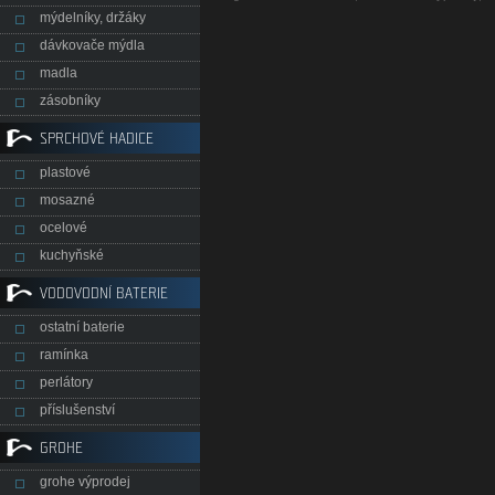
mýdelníky, držáky
dávkovače mýdla
madla
zásobníky
SPRCHOVÉ HADICE
plastové
mosazné
ocelové
kuchyňské
VODOVODNÍ BATERIE
ostatní baterie
ramínka
perlátory
příslušenství
GROHE
grohe výprodej