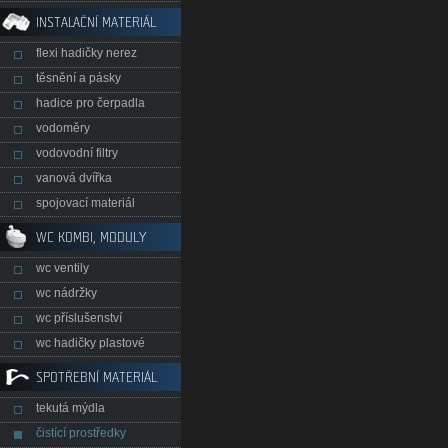
INSTALAČNÍ MATERIÁL
flexi hadičky nerez
těsnění a pásky
hadice pro čerpadla
vodoměry
vodovodní filtry
vanová dvířka
spojovací materiál
WC KOMBI, MODULY
wc ventily
wc nádržky
wc příslušenství
wc hadičky plastové
SPOTŘEBNÍ MATERIÁL
tekutá mýdla
čistící prostředky