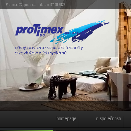
Protimex CS spol. s r.o. | datum: 07.08.2026
homepage
o společnosti