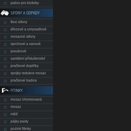
palivo pro biokrby
SIFONY A ODPADY
flexi sifony
dřezové a umyvadlové
mosazné sifony
sprchové a vanové
pisoárové
sanitární příslušenství
pračkové doplňky
spojky redukce mosaz
pračkové hadice
FITINKY
mosaz chromovaná
mosaz
měď
pájky pasty
pozink fitinky