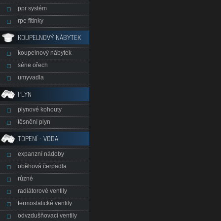
ppr systém
rpe fitinky
KOUPELNOVÝ NÁBYTEK
koupelnový nábytek
série ořech
umyvadla
PLYN
plynové kohouty
těsnění plyn
TOPENÍ - VODA
expanzní nádoby
oběhová čerpadla
různé
radiátorové ventily
termostatické ventily
odvzdušňovací ventily