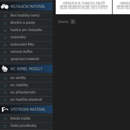
INSTALAČNÍ MATERIÁL
flexi hadičky nerez
Strana
1
těsnění a pásky
hadice pro čerpadla
vodoměry
vodovodní filtry
vanová dvířka
spojovací materiál
WC KOMBI, MODULY
wc ventily
wc nádržky
wc příslušenství
wc hadičky plastové
SPOTŘEBNÍ MATERIÁL
tekutá mýdla
čistící prostředky