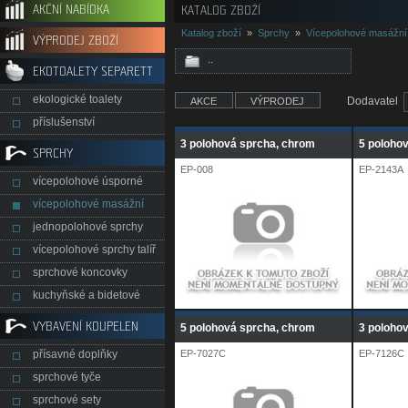
AKČNÍ NABÍDKA
KATALOG ZBOŽÍ
Katalog zboží
»
Sprchy
»
Vícepolohové masážní
VÝPRODEJ ZBOŽÍ
..
EKOTOALETY SEPARETT
ekologické toalety
Dodavatel
AKCE
VÝPRODEJ
příslušenství
3 polohová sprcha, chrom
5 poloho
SPRCHY
EP-008
EP-2143A
vícepolohové úsporné
vícepolohové masážní
jednopolohové sprchy
vícepolohové sprchy talíř
sprchové koncovky
kuchyňské a bidetové
VYBAVENÍ KOUPELEN
5 polohová sprcha, chrom
3 polohov
přísavné doplňky
EP-7027C
EP-7126C
sprchové tyče
sprchové sety