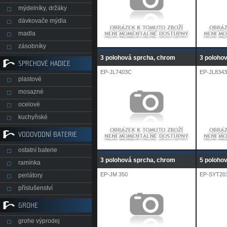
mýdelníky, držáky
dávkovače mýdla
madla
zásobníky
3 polohová sprcha, chrom
3 poloho
SPRCHOVÉ HADICE
EP-JL7403C
EP-JL834
plastové
mosazné
ocelové
kuchyňské
VODOVODNÍ BATERIE
ostatní baterie
3 polohová sprcha, chrom
5 poloho
ramínka
EP-JM 350
EP-SYT20
perlátory
příslušenství
GROHE
grohe výprodej