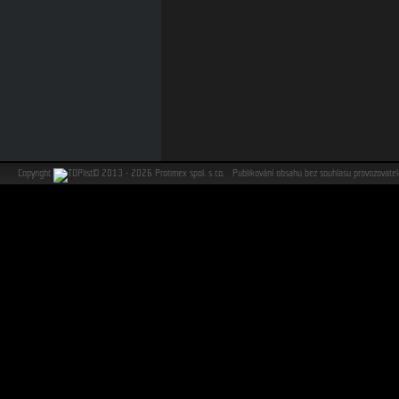
Copyright
©
2013 - 2026 Protimex spol. s r.o. Publikování obsahu bez souhlasu provozovat