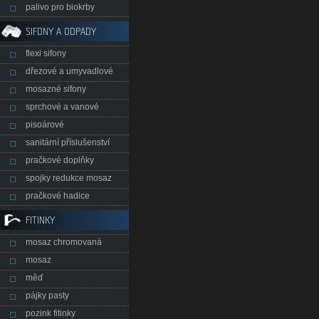
palivo pro biokrby
SIFONY A ODPADY
flexi sifony
dřezové a umyvadlové
mosazné sifony
sprchové a vanové
pisoárové
sanitární příslušenství
pračkové doplňky
spojky redukce mosaz
pračkové hadice
FITINKY
mosaz chromovaná
mosaz
měď
pájky pasty
pozink fitinky