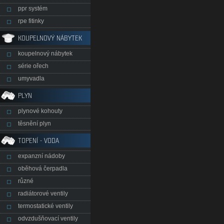
ppr systém
rpe fitinky
KOUPELNOVÝ NÁBYTEK
koupelnový nábytek
série ořech
umyvadla
PLYN
plynové kohouty
těsnění plyn
TOPENÍ - VODA
expanzní nádoby
oběhová čerpadla
různé
radiátorové ventily
termostatické ventily
odvzdušňovací ventily