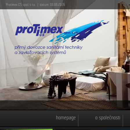
Protimex CS spol. s r.o. | datum: 08.08.2026
homepage
o společnosti