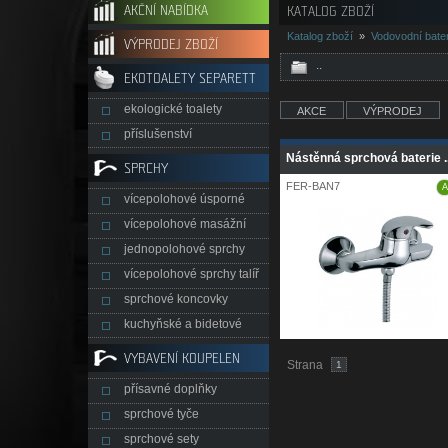
AKČNÍ NABÍDKA
KATALOG ZBOŽÍ
Katalog zboží
»
Vodovodní bater
VÝPRODEJ ZBOŽÍ
..
EKOTOALETY SEPARETT
ekologické toalety
AKCE
VÝPRODEJ
příslušenství
Nástěnná sprchová baterie ..
SPRCHY
FER-BAN7
A
vícepolohové úsporné
vícepolohové masážní
jednopolohové sprchy
vícepolohové sprchy talíř
sprchové koncovky
kuchyňské a bidetové
VYBAVENÍ KOUPELEN
Strana
1
přísavné doplňky
sprchové tyče
sprchové sety