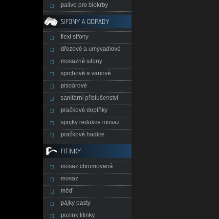
palivo pro biokrby
SIFONY A ODPADY
flexi sifony
dřezové a umyvadlové
mosazné sifony
sprchové a vanové
pisoárové
sanitární příslušenství
pračkové doplňky
spojky redukce mosaz
pračkové hadice
FITINKY
mosaz chromovaná
mosaz
měď
pájky pasty
pozink fitinky