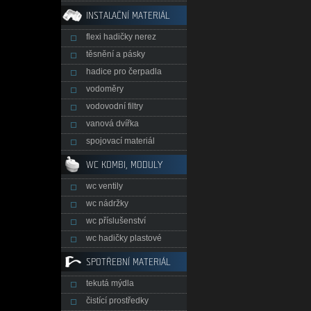
INSTALAČNÍ MATERIÁL
flexi hadičky nerez
těsnění a pásky
hadice pro čerpadla
vodoměry
vodovodní filtry
vanová dvířka
spojovací materiál
WC KOMBI, MODULY
wc ventily
wc nádržky
wc příslušenství
wc hadičky plastové
SPOTŘEBNÍ MATERIÁL
tekutá mýdla
čistící prostředky