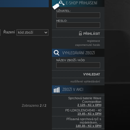
E-SHOP PŘIHLÁŠENÍ
UŽIVATEL:
HESLO:
Řazení
registrace
zapomenuté heslo
VYHLEDÁVÁNÍ ZBOŽÍ
NÁZEV ZBOŽÍ / KÓD
rozšířené vyhledávání
ZBOŽÍ V AKCI
Sprchová baterie Wave
Cosmopolitan
2 120,- Kč s DPH
Zobrazeno
2 / 2
PE-LDKOLENO4540 - 40
19.40,- Kč s DPH
Přísavná sprchová tyč s
mýdelníkem, ...
140.40,- Kč s DPH