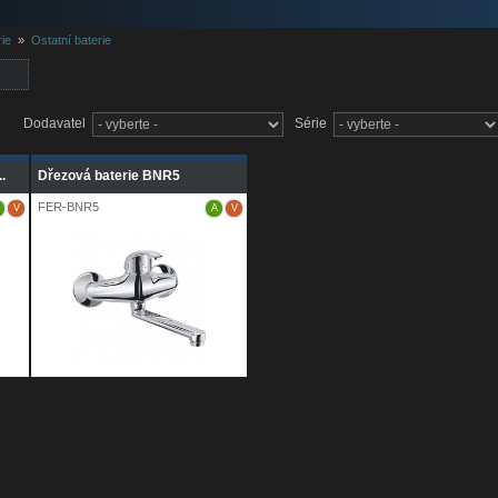
ie
»
Ostatní baterie
Dodavatel
Série
.
Dřezová baterie BNR5
FER-BNR5
V
A
V