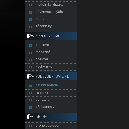
mýdelníky, držáky
dávkovače mýdla
madla
zásobníky
SPRCHOVÉ HADICE
plastové
mosazné
ocelové
kuchyňské
VODOVODNÍ BATERIE
ostatní baterie
ramínka
perlátory
příslušenství
GROHE
grohe výprodej