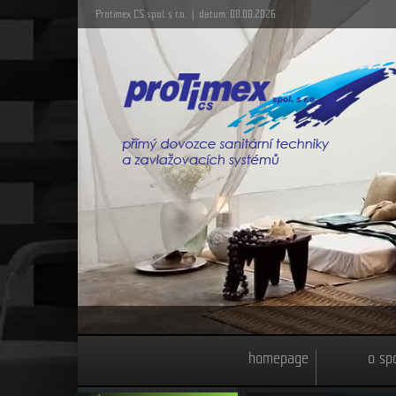
Protimex CS spol. s r.o. | datum: 08.08.2026
homepage
o sp