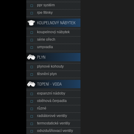
ppr systém
rpe fitinky
KOUPELNOVÝ NÁBYTEK
koupelnový nábytek
série ořech
umyvadla
PLYN
plynové kohouty
těsnění plyn
TOPENÍ - VODA
expanzní nádoby
oběhová čerpadla
různé
radiátorové ventily
termostatické ventily
odvzdušňovací ventily