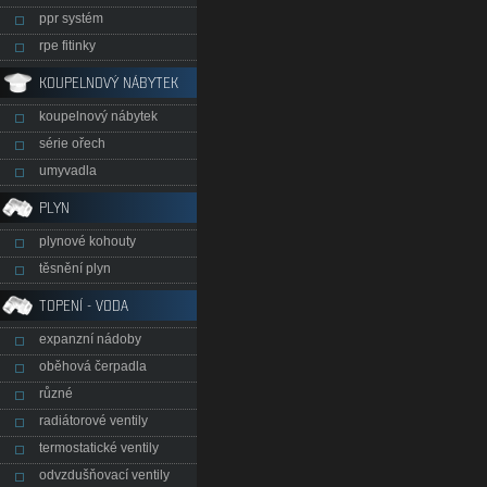
ppr systém
rpe fitinky
KOUPELNOVÝ NÁBYTEK
koupelnový nábytek
série ořech
umyvadla
PLYN
plynové kohouty
těsnění plyn
TOPENÍ - VODA
expanzní nádoby
oběhová čerpadla
různé
radiátorové ventily
termostatické ventily
odvzdušňovací ventily