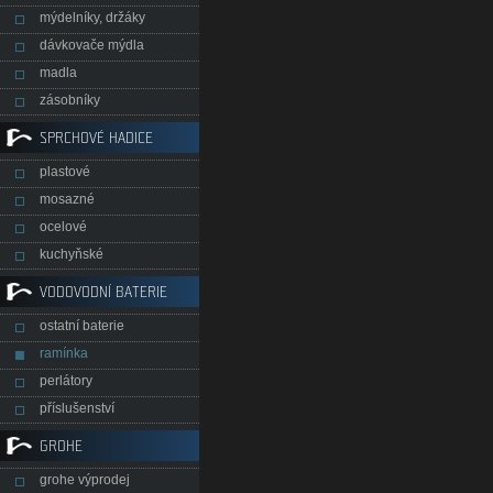
mýdelníky, držáky
dávkovače mýdla
madla
zásobníky
SPRCHOVÉ HADICE
plastové
mosazné
ocelové
kuchyňské
VODOVODNÍ BATERIE
ostatní baterie
ramínka
perlátory
příslušenství
GROHE
grohe výprodej