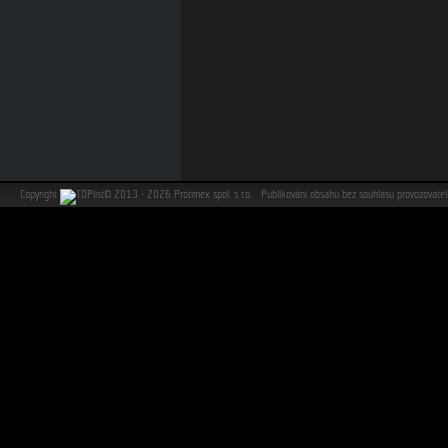
Copyright
©
2013 - 2026 Protimex spol. s r.o. Publikování obsahu bez souhlasu provozovat