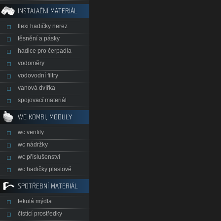
INSTALAČNÍ MATERIÁL
flexi hadičky nerez
těsnění a pásky
hadice pro čerpadla
vodoměry
vodovodní filtry
vanová dvířka
spojovací materiál
WC KOMBI, MODULY
wc ventily
wc nádržky
wc příslušenství
wc hadičky plastové
SPOTŘEBNÍ MATERIÁL
tekutá mýdla
čistící prostředky