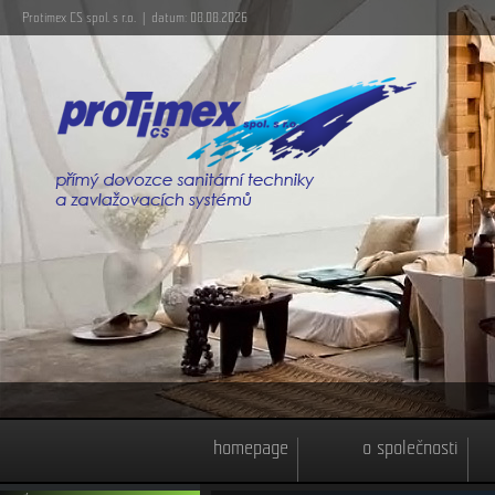
Protimex CS spol. s r.o. | datum: 08.08.2026
homepage
o společnosti