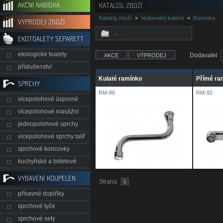
AKČNÍ NABÍDKA
KATALOG ZBOŽÍ
Katalog zboží
»
Vodovodní baterie
»
Ramínka
VÝPRODEJ ZBOŽÍ
..
EKOTOALETY SEPARETT
ekologické toalety
Dodavatel
AKCE
VÝPRODEJ
příslušenství
Kulaté ramínko
Přímé ra
SPRCHY
RM-86
RM-92
vícepolohové úsporné
vícepolohové masážní
jednopolohové sprchy
vícepolohové sprchy talíř
sprchové koncovky
kuchyňské a bidetové
VYBAVENÍ KOUPELEN
Strana
1
přísavné doplňky
sprchové tyče
sprchové sety