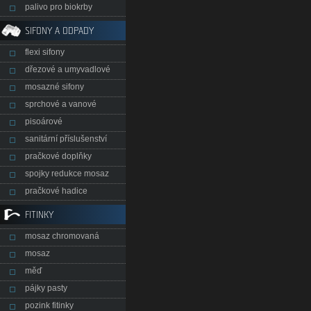
palivo pro biokrby
SIFONY A ODPADY
flexi sifony
dřezové a umyvadlové
mosazné sifony
sprchové a vanové
pisoárové
sanitární příslušenství
pračkové doplňky
spojky redukce mosaz
pračkové hadice
FITINKY
mosaz chromovaná
mosaz
měď
pájky pasty
pozink fitinky