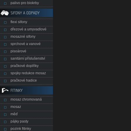
palivo pro biokrby
SIFONY A ODPADY
flexi sifony
dřezové a umyvadlové
mosazné sifony
sprchové a vanové
pisoárové
sanitární příslušenství
pračkové doplňky
spojky redukce mosaz
pračkové hadice
FITINKY
mosaz chromovaná
mosaz
měď
pájky pasty
pozink fitinky