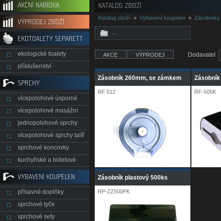
AKČNÍ NABÍDKA
KATALOG ZBOŽÍ
Katalog zboží
»
Vybavení koupelen
»
Zásobníky
VÝPRODEJ ZBOŽÍ
..
EKOTOALETY SEPARETT
ekologické toalety
Dodavatel
AKCE
VÝPRODEJ
příslušenství
Zásobník 260mm, se zámkem
Zásobník 
SPRCHY
RF 512
RF-505K
vícepolohové úsporné
vícepolohové masážní
jednopolohové sprchy
vícepolohové sprchy talíř
sprchové koncovky
kuchyňské a bidetové
VYBAVENÍ KOUPELEN
Zásobník plastový 500ks
přísavné doplňky
RP-ZZ500PK
sprchové tyče
sprchové sety