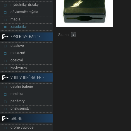
mýdelníky, držáky
dávkovače mýdla
madla
zásobníky
Strana
1
SPRCHOVÉ HADICE
plastové
mosazné
ocelové
kuchyňské
VODOVODNÍ BATERIE
ostatní baterie
ramínka
perlátory
příslušenství
GROHE
grohe výprodej