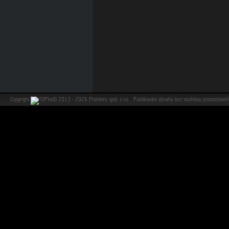
Copyright
©
2013 - 2026 Protimex spol. s r.o. Publikování obsahu bez souhlasu provozovat