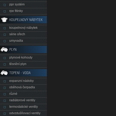
ppr systém
rpe fitinky
KOUPELNOVÝ NÁBYTEK
koupelnový nábytek
série ořech
umyvadla
PLYN
plynové kohouty
těsnění plyn
TOPENÍ - VODA
expanzní nádoby
oběhová čerpadla
různé
radiátorové ventily
termostatické ventily
odvzdušňovací ventily