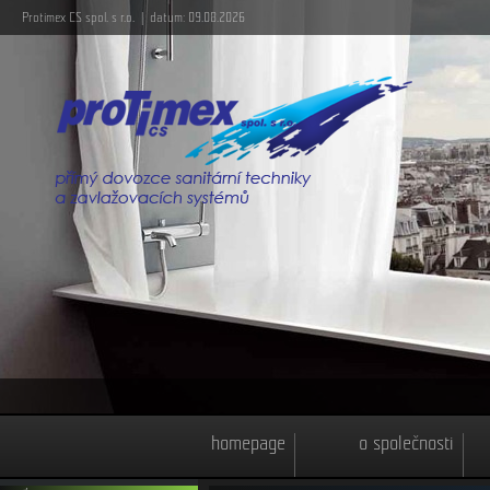
Protimex CS spol. s r.o. | datum: 09.08.2026
homepage
o společnosti