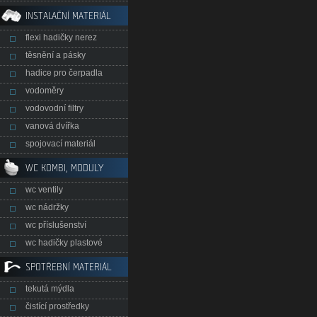
INSTALAČNÍ MATERIÁL
flexi hadičky nerez
těsnění a pásky
hadice pro čerpadla
vodoměry
vodovodní filtry
vanová dvířka
spojovací materiál
WC KOMBI, MODULY
wc ventily
wc nádržky
wc příslušenství
wc hadičky plastové
SPOTŘEBNÍ MATERIÁL
tekutá mýdla
čistící prostředky