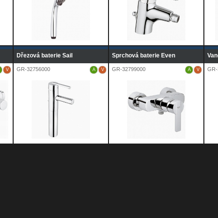
Dřezová baterie Sail
Sprchová baterie Even
Van
GR-32756000
GR-32799000
GR-
V
A
V
A
V