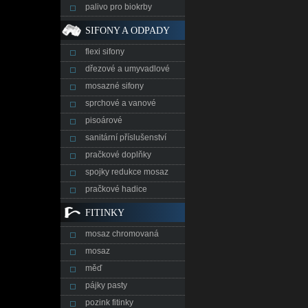
palivo pro biokrby
SIFONY A ODPADY
flexi sifony
dřezové a umyvadlové
mosazné sifony
sprchové a vanové
pisoárové
sanitární příslušenství
pračkové doplňky
spojky redukce mosaz
pračkové hadice
FITINKY
mosaz chromovaná
mosaz
měď
pájky pasty
pozink fitinky