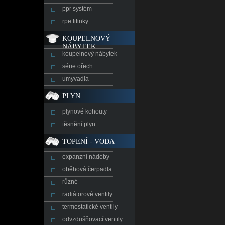
ppr systém
rpe fitinky
KOUPELNOVÝ
NÁBYTEK
koupelnový nábytek
série ořech
umyvadla
PLYN
plynové kohouty
těsnění plyn
TOPENÍ - VODA
expanzní nádoby
oběhová čerpadla
různé
radiátorové ventily
termostatické ventily
odvzdušňovací ventily