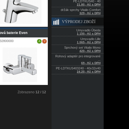
PE-LDTKUS40 - 40
21.80,- Kč s DPH
držák sprchy Vitalio Comfort
329,- Kč s DPH
VÝPRODEJ ZBOŽÍ
Umyvadlo Úbeda
ová baterie Even
1 150,- Kč s DPH
Umyvadlo Lille
32800000
A
V
1 065,- Kč s DPH
Sprchový set Vitalio Mono
420,- Kč s DPH
Rohový adaptér pro integrované
...
69,- Kč s DPH
PE-LDTKUS403240 - 40x32x40
24.20,- Kč s DPH
Zobrazeno
12 / 12