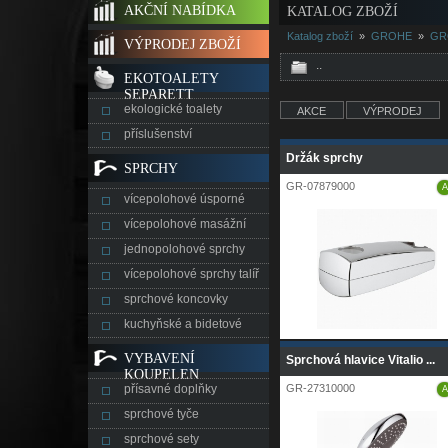
AKČNÍ NABÍDKA
KATALOG ZBOŽÍ
Katalog zboží
»
GROHE
»
GR
VÝPRODEJ ZBOŽÍ
..
EKOTOALETY
SEPARETT
ekologické toalety
AKCE
VÝPRODEJ
příslušenství
Držák sprchy
SPRCHY
GR-07879000
A
vícepolohové úsporné
vícepolohové masážní
jednopolohové sprchy
vícepolohové sprchy talíř
sprchové koncovky
kuchyňské a bidetové
VYBAVENÍ
Sprchová hlavice Vitalio ...
KOUPELEN
přísavné doplňky
GR-27310000
A
sprchové tyče
sprchové sety