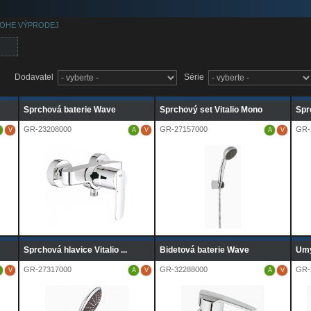
OHE VÝPRODEJ
Dodavatel
Série
Sprchová baterie Wave
Sprchový set Vitalio Mono
Sprc
GR-23208000
GR-27157000
GR-
V
A
V
A
V
Sprchová hlavice Vitalio ...
Bidetová baterie Wave
Umy
GR-27317000
GR-32288000
GR-
V
A
V
A
V