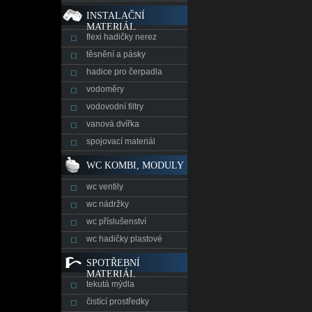
INSTALAČNÍ
MATERIÁL
flexi hadičky nerez
těsnění a pásky
hadice pro čerpadla
vodoměry
vodovodní filtry
vanová dvířka
spojovací materiál
WC KOMBI, MODULY
wc ventily
wc nádržky
wc příslušenství
wc hadičky plastové
SPOTŘEBNÍ
MATERIÁL
tekutá mýdla
čistící prostředky