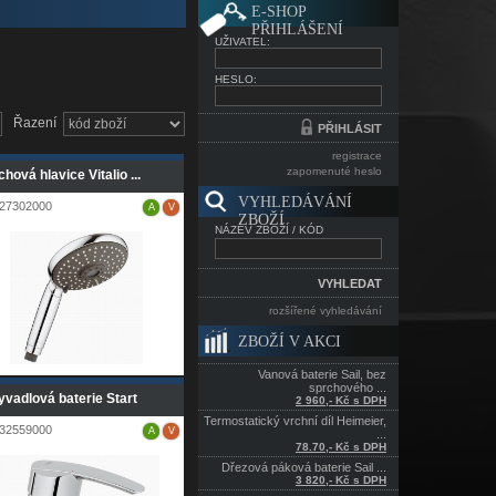
E-SHOP
PŘIHLÁŠENÍ
UŽIVATEL:
HESLO:
Řazení
registrace
zapomenuté heslo
hová hlavice Vitalio ...
VYHLEDÁVÁNÍ
27302000
A
V
ZBOŽÍ
NÁZEV ZBOŽÍ / KÓD
rozšířené vyhledávání
ZBOŽÍ V AKCI
Vanová baterie Sail, bez
sprchového ...
vadlová baterie Start
2 960,- Kč s DPH
Termostatický vrchní díl Heimeier,
32559000
A
V
...
78.70,- Kč s DPH
Dřezová páková baterie Sail ...
3 820,- Kč s DPH