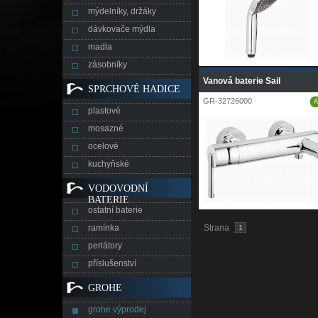
mýdelníky, držáky
dávkovače mýdla
madla
zásobníky
Vanová baterie Sail
SPRCHOVÉ HADICE
GR-32726000
A
plastové
mosazné
ocelové
kuchyňské
VODOVODNÍ
BATERIE
ostatní baterie
ramínka
Strana
1
perlátory
příslušenství
GROHE
grohe výprodej