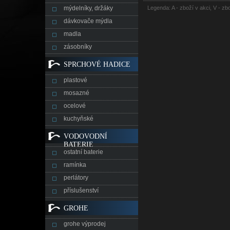
mýdelníky, držáky
Legenda: A - zboží v akci, V - zb
dávkovače mýdla
madla
zásobníky
SPRCHOVÉ HADICE
plastové
mosazné
ocelové
kuchyňské
VODOVODNÍ
BATERIE
ostatní baterie
ramínka
perlátory
příslušenství
GROHE
grohe výprodej