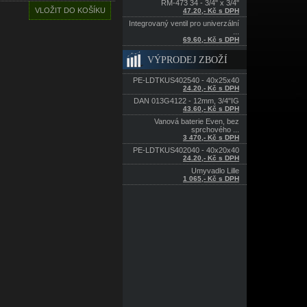
RM-473 34 - 3/4" x 3/4"
47.20,- Kč s DPH
Integrovaný ventil pro univerzální
...
69.60,- Kč s DPH
VÝPRODEJ ZBOŽÍ
PE-LDTKUS402540 - 40x25x40
24.20,- Kč s DPH
DAN 013G4122 - 12mm, 3/4"IG
43.60,- Kč s DPH
Vanová baterie Even, bez
sprchového ...
3 470,- Kč s DPH
PE-LDTKUS402040 - 40x20x40
24.20,- Kč s DPH
Umyvadlo Lille
1 065,- Kč s DPH