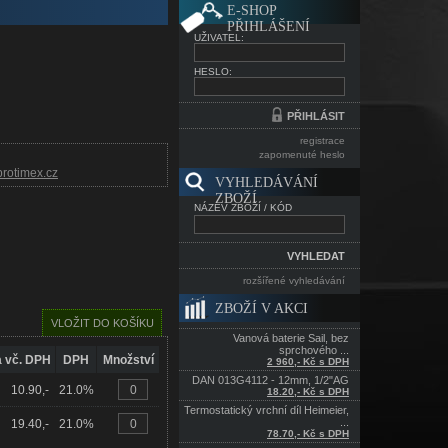
E-SHOP
PŘIHLÁŠENÍ
UŽIVATEL:
HESLO:
registrace
zapomenuté heslo
rotimex.cz
VYHLEDÁVÁNÍ
ZBOŽÍ
NÁZEV ZBOŽÍ / KÓD
rozšířené vyhledávání
ZBOŽÍ V AKCI
Vanová baterie Sail, bez
sprchového ...
 vč. DPH
DPH
Množství
2 960,- Kč s DPH
DAN 013G4112 - 12mm, 1/2"AG
10.90,-
21.0%
18.20,- Kč s DPH
Termostatický vrchní díl Heimeier,
...
19.40,-
21.0%
78.70,- Kč s DPH