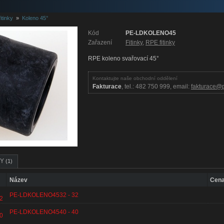
itinky
»
Koleno 45°
Kód
PE-LDKOLENO45
Zařazení
Fitinky
,
RPE fitinky
RPE koleno svařovací 45°
Kontaktujte naše obchodní oddělení
Fakturace
, tel.: 482 750 999, email:
fakturace@p
RY
(1)
Název
Cena
PE-LDKOLENO4532 - 32
2
PE-LDKOLENO4540 - 40
0