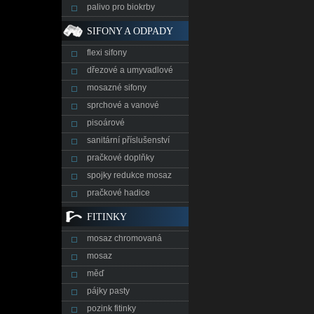
palivo pro biokrby
SIFONY A ODPADY
flexi sifony
dřezové a umyvadlové
mosazné sifony
sprchové a vanové
pisoárové
sanitární příslušenství
pračkové doplňky
spojky redukce mosaz
pračkové hadice
FITINKY
mosaz chromovaná
mosaz
měď
pájky pasty
pozink fitinky