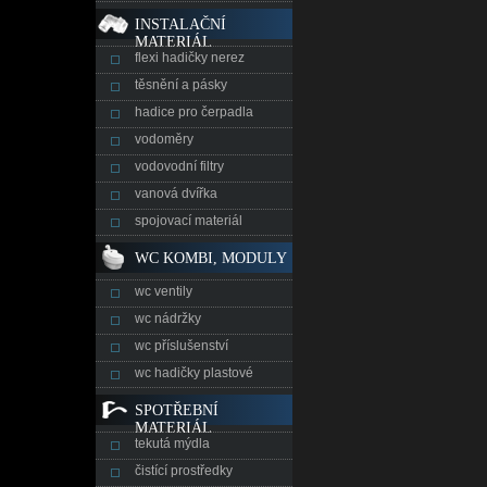
INSTALAČNÍ
MATERIÁL
flexi hadičky nerez
těsnění a pásky
hadice pro čerpadla
vodoměry
vodovodní filtry
vanová dvířka
spojovací materiál
WC KOMBI, MODULY
wc ventily
wc nádržky
wc příslušenství
wc hadičky plastové
SPOTŘEBNÍ
MATERIÁL
tekutá mýdla
čistící prostředky