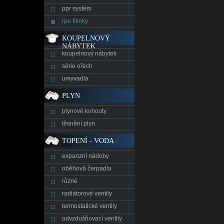
ppr systém
rpe fitinky
KOUPELNOVÝ
NÁBYTEK
koupelnový nábytek
série ořech
umyvadla
PLYN
plynové kohouty
těsnění plyn
TOPENÍ - VODA
expanzní nádoby
oběhová čerpadla
různé
radiátorové ventily
termostatické ventily
odvzdušňovací ventily