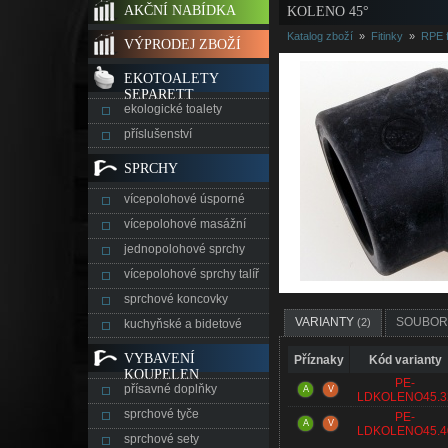
AKČNÍ NABÍDKA
KOLENO 45°
Katalog zboží
»
Fitinky
»
RPE f
VÝPRODEJ ZBOŽÍ
EKOTOALETY
SEPARETT
ekologické toalety
příslušenství
SPRCHY
vícepolohové úsporné
vícepolohové masážní
jednopolohové sprchy
vícepolohové sprchy talíř
sprchové koncovky
VARIANTY
SOUBO
(2)
kuchyňské a bidetové
VYBAVENÍ
Příznaky
Kód varianty
KOUPELEN
PE-
přísavné doplňky
A
V
LDKOLENO45.3
sprchové tyče
PE-
A
V
LDKOLENO45.4
sprchové sety