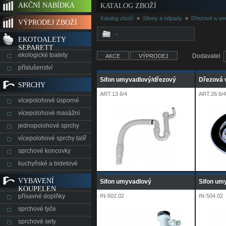
AKČNÍ NABÍDKA
KATALOG ZBOŽÍ
Katalog zboží
»
Sifony a odpady
»
Dřezové a um
VÝPRODEJ ZBOŽÍ
..
EKOTOALETY
SEPARETT
ekologické toalety
Dodavatel
AKCE
VÝPRODEJ
příslušenství
Sifon umyvadlový/dřezový
Dřezová 
SPRCHY
ART.13 6/4
ART.26 6/4
vícepolohové úsporné
vícepolohové masážní
jednopolohové sprchy
vícepolohové sprchy talíř
sprchové koncovky
kuchyňské a bidetové
VYBAVENÍ
Sifon umyvadlový
Sifon um
KOUPELEN
přísavné doplňky
IN-502.02
IN-504.02
sprchové tyče
sprchové sety