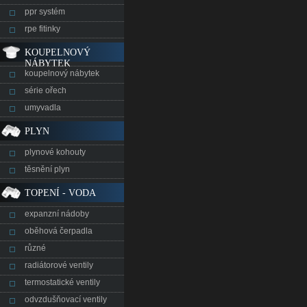
ppr systém
rpe fitinky
KOUPELNOVÝ
NÁBYTEK
koupelnový nábytek
série ořech
umyvadla
PLYN
plynové kohouty
těsnění plyn
TOPENÍ - VODA
expanzní nádoby
oběhová čerpadla
různé
radiátorové ventily
termostatické ventily
odvzdušňovací ventily