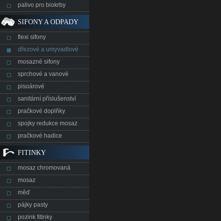
palivo pro biokrby
SIFONY A ODPADY
flexi sifony
dřezové a umyvadlové
mosazné sifony
sprchové a vanové
pisoárové
sanitární příslušenství
pračkové doplňky
spojky redukce mosaz
pračkové hadice
FITINKY
mosaz chromovaná
mosaz
měď
pájky pasty
pozink fitinky