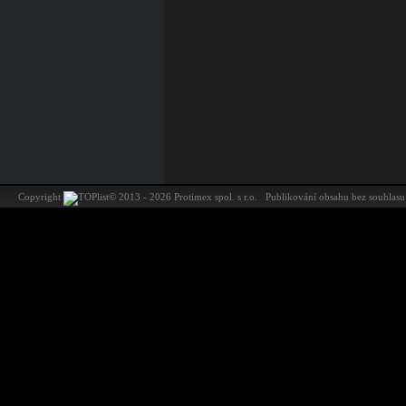
Copyright
©
2013 - 2026 Protimex spol. s r.o. Publikování obsahu bez souhl