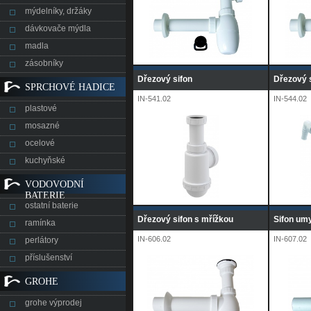
mýdelníky, držáky
dávkovače mýdla
madla
zásobníky
Dřezový sifon
Dřezový 
SPRCHOVÉ HADICE
IN-541.02
IN-544.02
plastové
mosazné
ocelové
kuchyňské
VODOVODNÍ
BATERIE
ostatní baterie
Dřezový sifon s mřížkou
Sifon um
ramínka
IN-606.02
IN-607.02
perlátory
příslušenství
GROHE
grohe výprodej