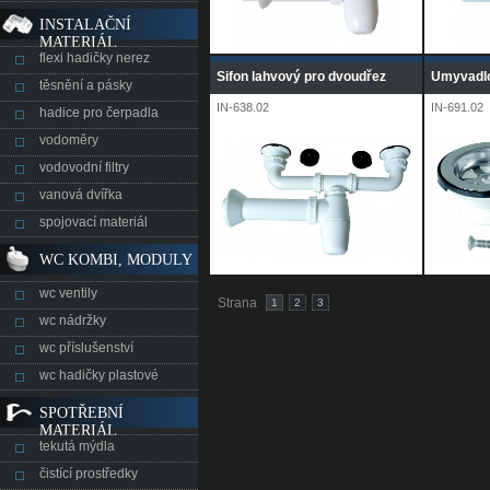
INSTALAČNÍ
MATERIÁL
flexi hadičky nerez
Sifon lahvový pro dvoudřez
Umyvadl
těsnění a pásky
IN-638.02
IN-691.02
hadice pro čerpadla
vodoměry
vodovodní filtry
vanová dvířka
spojovací materiál
WC KOMBI, MODULY
wc ventily
Strana
1
2
3
wc nádržky
wc příslušenství
wc hadičky plastové
SPOTŘEBNÍ
MATERIÁL
tekutá mýdla
čistící prostředky