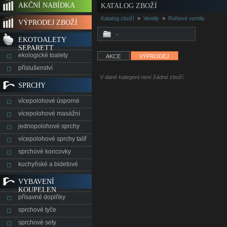
AKČNÍ NABÍDKA
KATALOG ZBOŽÍ
Katalog zboží
»
Ventily
»
Rohové ventily
VÝPRODEJ ZBOŽÍ
..
EKOTOALETY
SEPARETT
ekologické toalety
AKCE
VÝPRODEJ
příslušenství
V dané kategorii není žádné zboží.
SPRCHY
vícepolohové úsporné
vícepolohové masážní
jednopolohové sprchy
vícepolohové sprchy talíř
sprchové koncovky
kuchyňské a bidetové
VYBAVENÍ
KOUPELEN
přísavné doplňky
sprchové tyče
sprchové sety