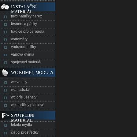
INSTALAČNÍ
MATERIÁL
flexi hadičky nerez
těsnění a pásky
hadice pro čerpadla
vodoměry
vodovodní filtry
vanová dvířka
spojovací materiál
WC KOMBI, MODULY
wc ventily
wc nádržky
wc příslušenství
wc hadičky plastové
SPOTŘEBNÍ
MATERIÁL
tekutá mýdla
čistící prostředky