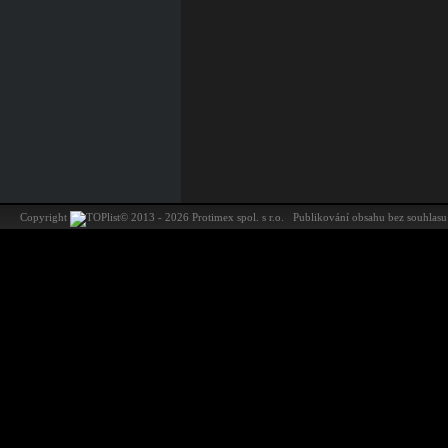
Copyright
©
2013 - 2026 Protimex spol. s r.o. Publikování obsahu bez souhl