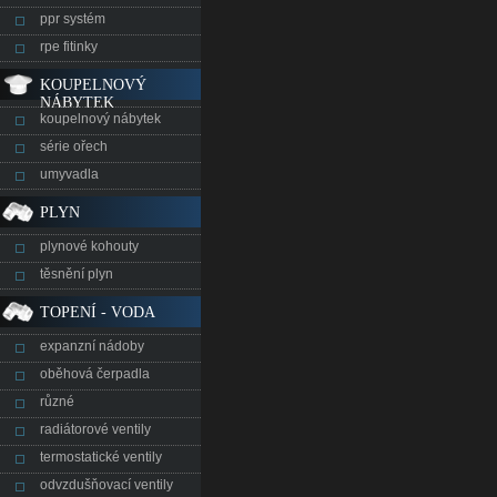
ppr systém
rpe fitinky
KOUPELNOVÝ
NÁBYTEK
koupelnový nábytek
série ořech
umyvadla
PLYN
plynové kohouty
těsnění plyn
TOPENÍ - VODA
expanzní nádoby
oběhová čerpadla
různé
radiátorové ventily
termostatické ventily
odvzdušňovací ventily