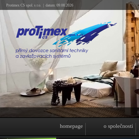
Protimex CS spol. s r.o. | datum: 09.08.2026
homepage
o společnosti