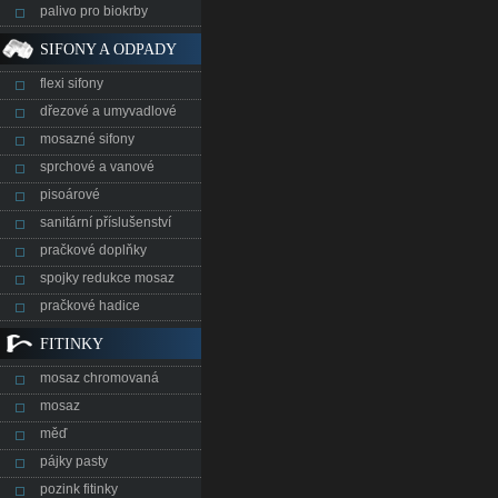
palivo pro biokrby
SIFONY A ODPADY
flexi sifony
dřezové a umyvadlové
mosazné sifony
sprchové a vanové
pisoárové
sanitární příslušenství
pračkové doplňky
spojky redukce mosaz
pračkové hadice
FITINKY
mosaz chromovaná
mosaz
měď
pájky pasty
pozink fitinky