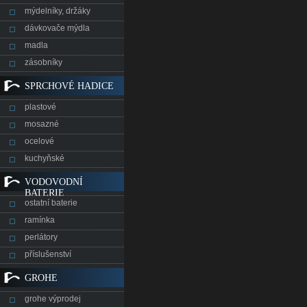
mýdelníky, držáky
dávkovače mýdla
madla
zásobníky
SPRCHOVÉ HADICE
plastové
mosazné
ocelové
kuchyňské
VODOVODNÍ
BATERIE
ostatní baterie
ramínka
perlátory
příslušenství
GROHE
grohe výprodej