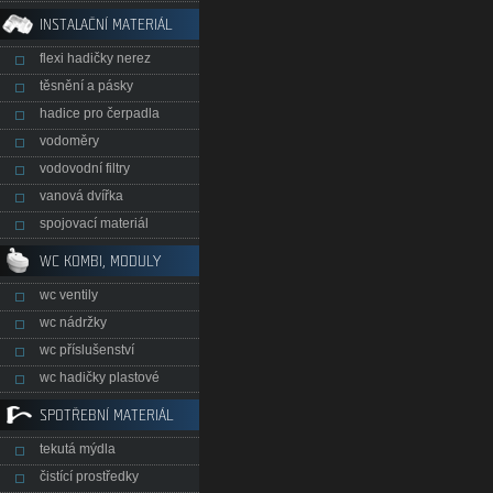
INSTALAČNÍ MATERIÁL
flexi hadičky nerez
těsnění a pásky
hadice pro čerpadla
vodoměry
vodovodní filtry
vanová dvířka
spojovací materiál
WC KOMBI, MODULY
wc ventily
wc nádržky
wc příslušenství
wc hadičky plastové
SPOTŘEBNÍ MATERIÁL
tekutá mýdla
čistící prostředky