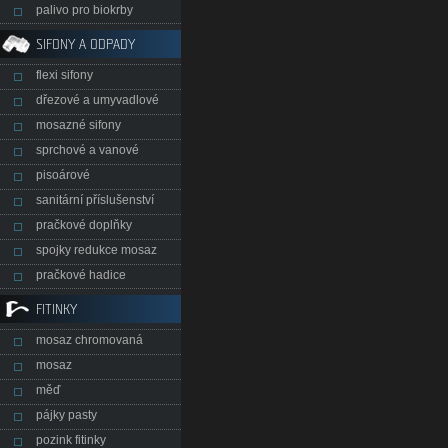
palivo pro biokrby
SIFONY A ODPADY
flexi sifony
dřezové a umyvadlové
mosazné sifony
sprchové a vanové
pisoárové
sanitární příslušenství
pračkové doplňky
spojky redukce mosaz
pračkové hadice
FITINKY
mosaz chromovaná
mosaz
měď
pájky pasty
pozink fitinky