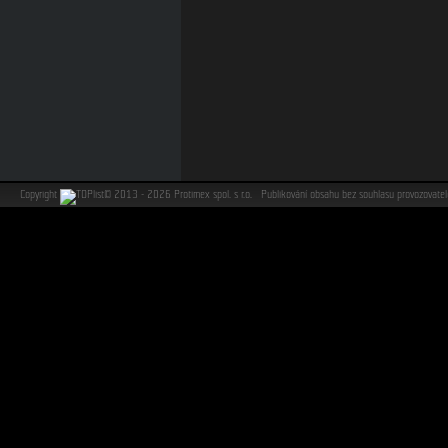
Copyright
©
2013 - 2026 Protimex spol. s r.o. Publikování obsahu bez souhlasu provozovat