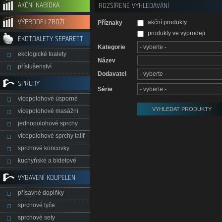
AKČNÍ NABÍDKA
ROZŠÍŘENÉ VYHLEDÁVÁNÍ
VÝPRODEJ ZBOŽÍ
akční produkty
Příznaky
produkty ve výprodeji
EKOTOALETY SEPARETT
Kategorie
ekologické toalety
Název
příslušenství
Dodavatel
SPRCHY
Série
vícepolohové úsporné
vícepolohové masážní
jednopolohové sprchy
vícepolohové sprchy talíř
sprchové koncovky
kuchyňské a bidetové
VYBAVENÍ KOUPELEN
přísavné doplňky
sprchové tyče
sprchové sety