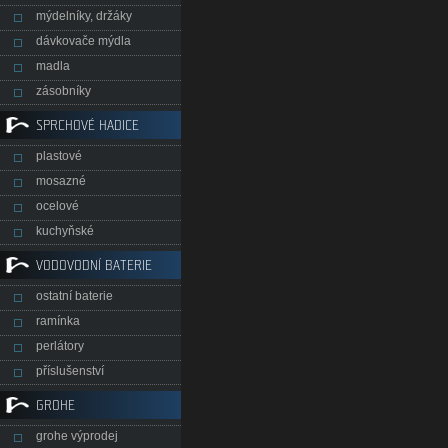
mýdelníky, držáky
dávkovače mýdla
madla
zásobníky
SPRCHOVÉ HADICE
plastové
mosazné
ocelové
kuchyňské
VODOVODNÍ BATERIE
ostatní baterie
ramínka
perlátory
příslušenství
GROHE
grohe výprodej