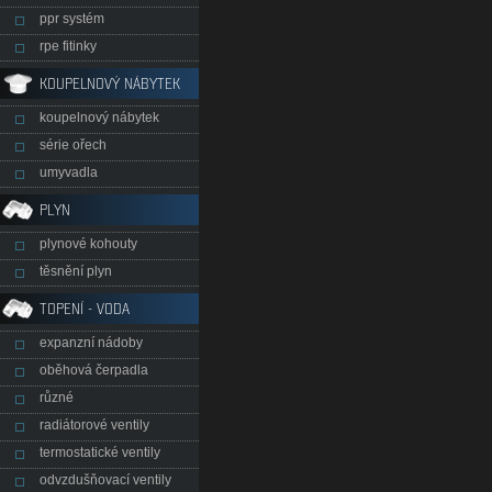
ppr systém
rpe fitinky
KOUPELNOVÝ NÁBYTEK
koupelnový nábytek
série ořech
umyvadla
PLYN
plynové kohouty
těsnění plyn
TOPENÍ - VODA
expanzní nádoby
oběhová čerpadla
různé
radiátorové ventily
termostatické ventily
odvzdušňovací ventily