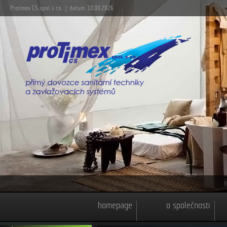
Protimex CS spol. s r.o. | datum: 10.08.2026
homepage
o společnosti