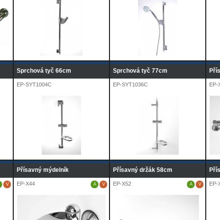
Sprchová tyč 66cm
Sprchová tyč 77cm
Pří
EP-SYT1004C
EP-SYT1036C
EP-
Přísavný mýdelník
Přísavný držák 58cm
Pří
EP-X44
EP-X52
EP-
V
A
V
A
V