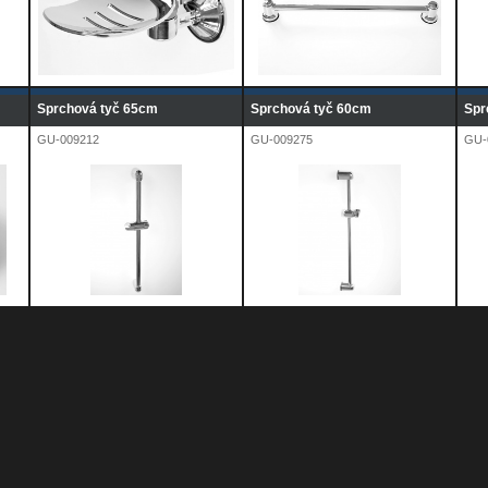
Sprchová tyč 65cm
Sprchová tyč 60cm
Spr
GU-009212
GU-009275
GU-