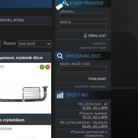
E-SHOP PŘIHLÁŠENÍ
UŽIVATEL:
elníky, držáky
HESLO:
Řazení
registrace
zapomenuté heslo
VYHLEDÁVÁNÍ ZBOŽÍ
pelnové, mýdelník 40cm
NÁZEV ZBOŽÍ / KÓD
401
A
V
rozšířené vyhledávání
ZBOŽÍ V AKCI
PE-LDTKUS40 - 40
21.80,- Kč s DPH
Přísavný mýdelník
78.70,- Kč s DPH
 s mýdelníkem
PE-LDTKUS402040 - 40x20x40
24.20,- Kč s DPH
928S588
Přísavná sprchová tyč s
mýdelníkem, ...