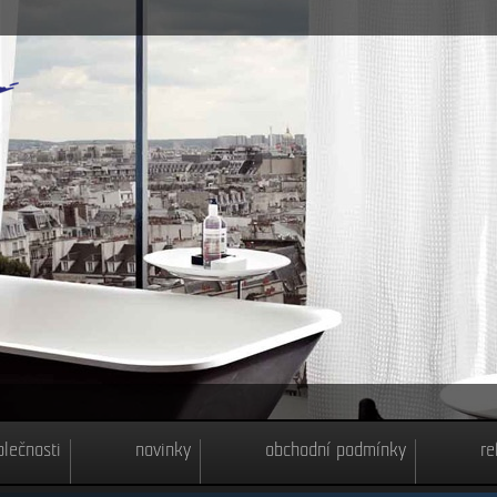
olečnosti
novinky
obchodní podmínky
re