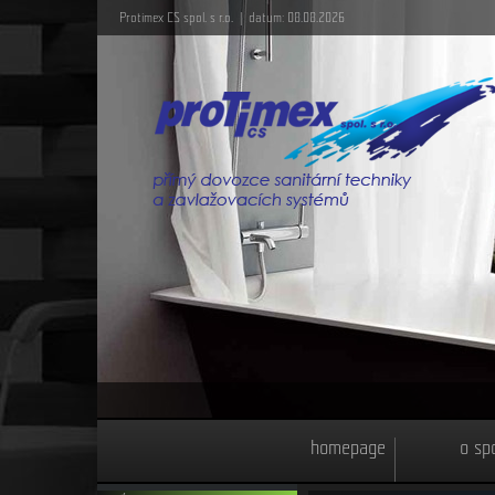
Protimex CS spol. s r.o. | datum: 08.08.2026
homepage
o sp