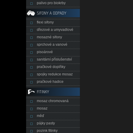
palivo pro biokrby
SIFONY A ODPADY
flexi sifony
dřezové a umyvadlové
mosazné sifony
sprchové a vanové
pisoárové
sanitární příslušenství
pračkové doplňky
spojky redukce mosaz
pračkové hadice
FITINKY
mosaz chromovaná
mosaz
měď
pájky pasty
pozink fitinky