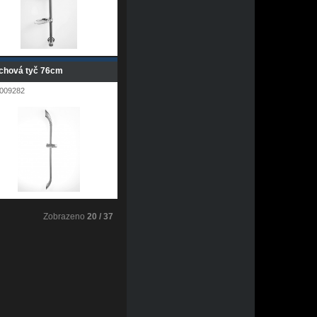
chová tyč 76cm
009282
Zobrazeno
20 / 37