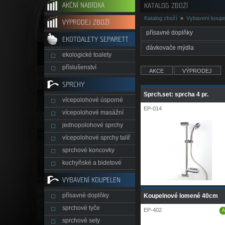
AKČNÍ NABÍDKA
KATALOG ZBOŽÍ
Katalog zboží
»
Vybavení koupe
VÝPRODEJ ZBOŽÍ
přísavné doplňky
EKOTOALETY SEPARETT
dávkovače mýdla
ekologické toalety
příslušenství
AKCE
VÝPRODEJ
SPRCHY
Sprch.set: sprcha 4 pr.
vícepolohové úsporné
EP-014
vícepolohové masážní
jednopolohové sprchy
vícepolohové sprchy talíř
sprchové koncovky
kuchyňské a bidetové
VYBAVENÍ KOUPELEN
přísavné doplňky
Koupelnové lomené 40cm
sprchové tyče
EP-402
A
sprchové sety