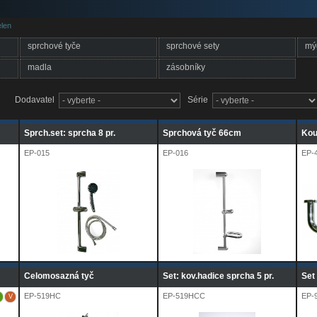
len
sprchové tyče
sprchové sety
mýd
madla
zásobníky
Dodavatel
Série
Sprch.set: sprcha 8 pr.
Sprchová tyč 66cm
Kou
EP-015
EP-016
EP-
Celomosazná tyč
Set: kov.hadice sprcha 5 pr.
Set
EP-519HC
EP-519HCC
EP-
V