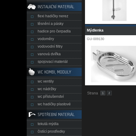
INSTALAČNÍ MATERIÁL
flexi hadičky nerez
těsnění a pásky
Mýdlenka
hadice pro čerpadla
vodoměry
GU-009130
vodovodní filtry
vanová dvířka
spojovací materiál
WC KOMBI, MODULY
wc ventily
wc nádržky
Strana
1
2
wc příslušenství
wc hadičky plastové
SPOTŘEBNÍ MATERIÁL
tekutá mýdla
čistící prostředky