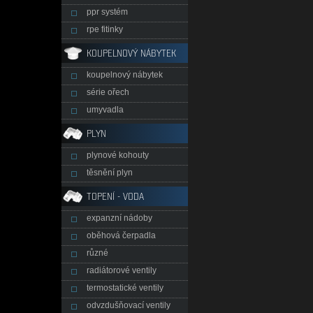
ppr systém
rpe fitinky
KOUPELNOVÝ NÁBYTEK
koupelnový nábytek
série ořech
umyvadla
PLYN
plynové kohouty
těsnění plyn
TOPENÍ - VODA
expanzní nádoby
oběhová čerpadla
různé
radiátorové ventily
termostatické ventily
odvzdušňovací ventily