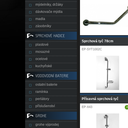
mýdelníky, držáky
dávkovače mýdla
madla
zásobníky
SPRCHOVÉ HADICE
Sprchová tyč 78cm
plastové
EP-SYT1002C
mosazné
ocelové
kuchyňské
VODOVODNÍ BATERIE
ostatní baterie
ramínka
perlátory
Přísavná sprchová tyč
příslušenství
EP-X43
A
GROHE
grohe výprodej