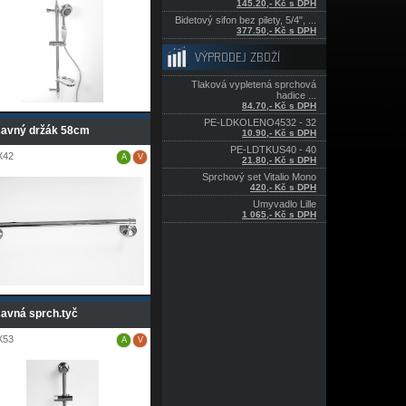
145.20,- Kč s DPH
Bidetový sifon bez pilety, 5/4", ...
377.50,- Kč s DPH
VÝPRODEJ ZBOŽÍ
Tlaková vypletená sprchová
hadice ...
84.70,- Kč s DPH
PE-LDKOLENO4532 - 32
savný držák 58cm
10.90,- Kč s DPH
PE-LDTKUS40 - 40
X42
A
V
21.80,- Kč s DPH
Sprchový set Vitalio Mono
420,- Kč s DPH
Umyvadlo Lille
1 065,- Kč s DPH
savná sprch.tyč
X53
A
V