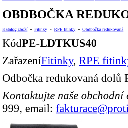
OBDBOČKA REDUK
Katalog zboží
»
Fitinky
»
RPE fitinky
»
Obdbočka redukovaná
Kód
PE-LDTKUS40
Zařazení
Fitinky
,
RPE fitink
Odbočka redukovaná dolů 
Kontaktujte naše obchodní 
999, email:
fakturace@prot