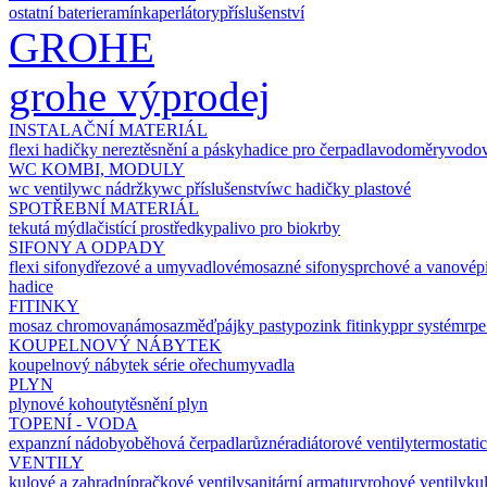
ostatní baterie
ramínka
perlátory
příslušenství
GROHE
grohe výprodej
INSTALAČNÍ MATERIÁL
flexi hadičky nerez
těsnění a pásky
hadice pro čerpadla
vodoměry
vodov
WC KOMBI, MODULY
wc ventily
wc nádržky
wc příslušenství
wc hadičky plastové
SPOTŘEBNÍ MATERIÁL
tekutá mýdla
čistící prostředky
palivo pro biokrby
SIFONY A ODPADY
flexi sifony
dřezové a umyvadlové
mosazné sifony
sprchové a vanové
p
hadice
FITINKY
mosaz chromovaná
mosaz
měď
pájky pasty
pozink fitinky
ppr systém
rpe
KOUPELNOVÝ NÁBYTEK
koupelnový nábytek
série ořech
umyvadla
PLYN
plynové kohouty
těsnění plyn
TOPENÍ - VODA
expanzní nádoby
oběhová čerpadla
různé
radiátorové ventily
termostati
VENTILY
kulové a zahradní
pračkové ventily
sanitární armatury
rohové ventily
ku