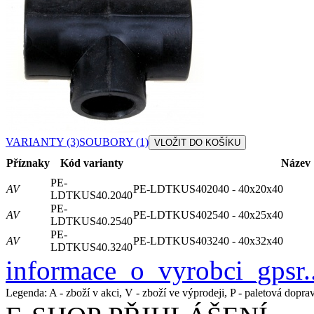
VARIANTY
(3)
SOUBORY
(1)
Příznaky
Kód varianty
Název
PE-
A
V
PE-LDTKUS402040 - 40x20x40
LDTKUS40.2040
PE-
A
V
PE-LDTKUS402540 - 40x25x40
LDTKUS40.2540
PE-
A
V
PE-LDTKUS403240 - 40x32x40
LDTKUS40.3240
informace_o_vyrobci_gpsr.
Legenda: A - zboží v akci, V - zboží ve výprodeji, P - paletová dopra