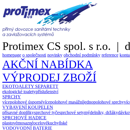
Protimex CS spol. s r.o. |
homepage
o společnosti
novinky
obchodní podmínky
reference
konta
AKČNÍ NABÍDKA
VÝPRODEJ ZBOŽÍ
EKOTOALETY SEPARETT
ekologické toalety
příslušenství
SPRCHY
vícepolohové úsporné
vícepolohové masážní
jednopolohové sprchy
víc
VYBAVENÍ KOUPELEN
přísavné doplňky
sprchové tyče
sprchové sety
mýdelníky, držáky
dávko
SPRCHOVÉ HADICE
plastové
mosazné
ocelové
kuchyňské
VODOVODNÍ BATERIE