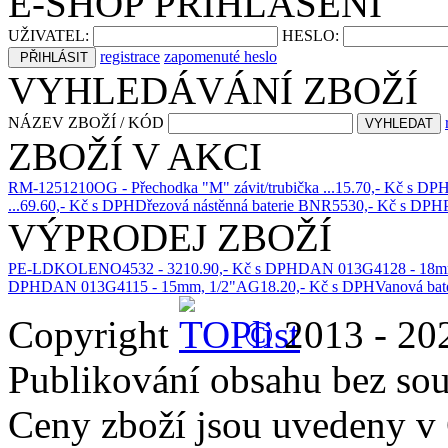
E-SHOP PŘIHLÁŠENÍ
UŽIVATEL:
HESLO:
registrace
zapomenuté heslo
VYHLEDÁVÁNÍ ZBOŽÍ
NÁZEV ZBOŽÍ / KÓD
ZBOŽÍ V AKCI
RM-1251210OG - Přechodka "M" závit/trubička ...
15.70,- Kč s DP
...
69.60,- Kč s DPH
Dřezová nástěnná baterie BNR5
530,- Kč s DPH
VÝPRODEJ ZBOŽÍ
PE-LDKOLENO4532 - 32
10.90,- Kč s DPH
DAN 013G4128 - 18mm
DPH
DAN 013G4115 - 15mm, 1/2"AG
18.20,- Kč s DPH
Vanová bate
Copyright
©
2013 - 202
Publikování obsahu bez so
Ceny zboží jsou uvedeny 