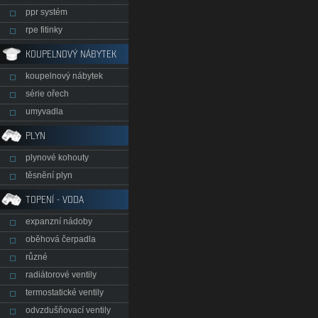
ppr systém
rpe fitinky
KOUPELNOVÝ NÁBYTEK
koupelnový nábytek
série ořech
umyvadla
PLYN
plynové kohouty
těsnění plyn
TOPENÍ - VODA
expanzní nádoby
oběhová čerpadla
různé
radiátorové ventily
termostatické ventily
odvzdušňovací ventily