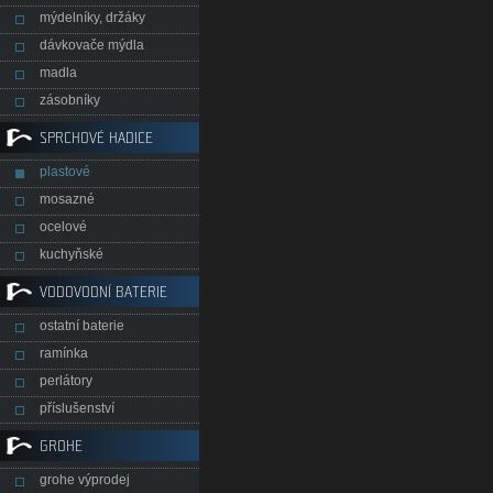
mýdelníky, držáky
dávkovače mýdla
madla
zásobníky
SPRCHOVÉ HADICE
plastové
mosazné
ocelové
kuchyňské
VODOVODNÍ BATERIE
ostatní baterie
ramínka
perlátory
příslušenství
GROHE
grohe výprodej