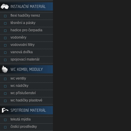
INSTALAČNÍ MATERIÁL
flexi hadičky nerez
těsnění a pásky
hadice pro čerpadla
vodoměry
vodovodní filtry
vanová dvířka
spojovací materiál
WC KOMBI, MODULY
wc ventily
wc nádržky
wc příslušenství
wc hadičky plastové
SPOTŘEBNÍ MATERIÁL
tekutá mýdla
čistící prostředky