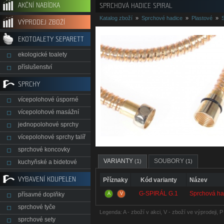
AKČNÍ NABÍDKA
SPRCHOVÁ HADICE SPIRAL
Katalog zboží
»
Sprchové hadice
»
Plastové
»
VÝPRODEJ ZBOŽÍ
EKOTOALETY SEPARETT
ekologické toalety
příslušenství
SPRCHY
vícepolohové úsporné
vícepolohové masážní
jednopolohové sprchy
vícepolohové sprchy talíř
sprchové koncovky
VARIANTY
SOUBORY
(1)
(1)
kuchyňské a bidetové
VYBAVENÍ KOUPELEN
Příznaky
Kód varianty
Název
G-SPIRÁL G.1
Sprchová ha
přísavné doplňky
A
V
sprchové tyče
Legenda: A - zboží v akci, V - zboží ve výprodeji, 
sprchové sety