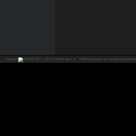
Copyright
©
2013 - 2026 Protimex spol. s r.o. Publikování obsahu bez souhlasu provozovat