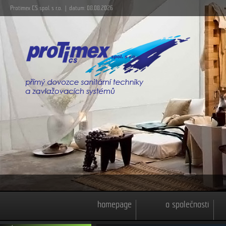
Protimex CS spol. s r.o. | datum: 08.08.2026
homepage
o společnosti