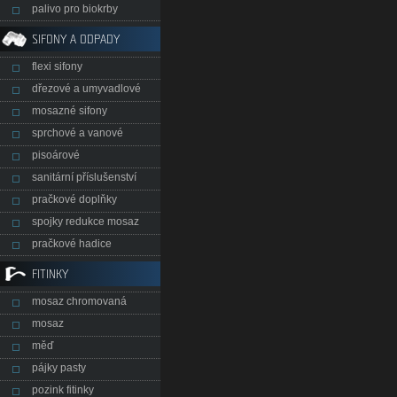
palivo pro biokrby
SIFONY A ODPADY
flexi sifony
dřezové a umyvadlové
mosazné sifony
sprchové a vanové
pisoárové
sanitární příslušenství
pračkové doplňky
spojky redukce mosaz
pračkové hadice
FITINKY
mosaz chromovaná
mosaz
měď
pájky pasty
pozink fitinky