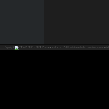
Copyright
©
2013 - 2026 Protimex spol. s r.o. Publikování obsahu bez souhlasu provozovat