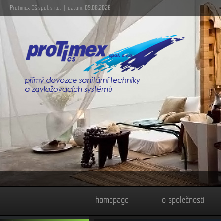
Protimex CS spol. s r.o. | datum: 09.08.2026
homepage
o společnosti