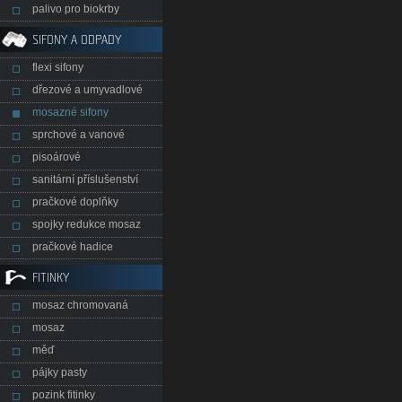
palivo pro biokrby
SIFONY A ODPADY
flexi sifony
dřezové a umyvadlové
mosazné sifony
sprchové a vanové
pisoárové
sanitární příslušenství
pračkové doplňky
spojky redukce mosaz
pračkové hadice
FITINKY
mosaz chromovaná
mosaz
měď
pájky pasty
pozink fitinky