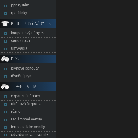
ppr systém
rpe fitinky
KOUPELNOVÝ NÁBYTEK
koupelnový nábytek
série ořech
umyvadla
PLYN
plynové kohouty
těsnění plyn
TOPENÍ - VODA
expanzní nádoby
oběhová čerpadla
různé
radiátorové ventily
termostatické ventily
odvzdušňovací ventily