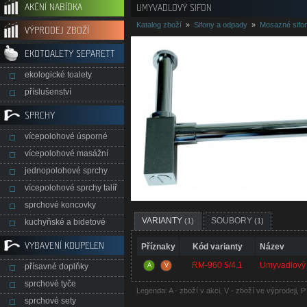
AKČNÍ NABÍDKA
UMYVADLOVÝ SIFON
Katalog zboží
»
Sifony a odpady
»
Mosazné sifo
VÝPRODEJ ZBOŽÍ
EKOTOALETY SEPARETT
ekologické toalety
příslušenství
SPRCHY
vícepolohové úsporné
vícepolohové masážní
jednopolohové sprchy
vícepolohové sprchy talíř
sprchové koncovky
VARIANTY
SOUBORY
(1)
(1)
kuchyňské a bidetové
VYBAVENÍ KOUPELEN
Příznaky
Kód varianty
Název
RM-960 5/4.1
Umyvadlový s
přísavné doplňky
A
V
sprchové tyče
Legenda: A - zboží v akci, V - zboží ve výprodeji, 
sprchové sety