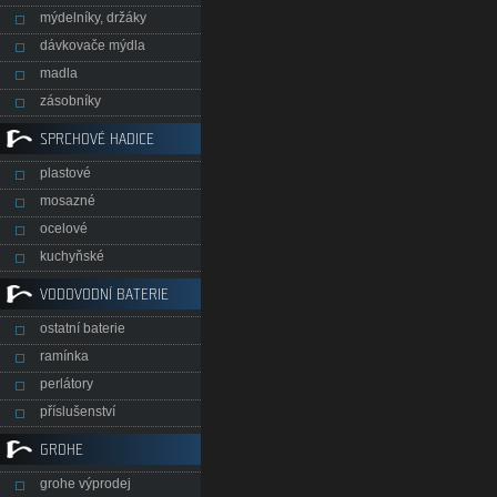
mýdelníky, držáky
dávkovače mýdla
madla
zásobníky
SPRCHOVÉ HADICE
plastové
mosazné
ocelové
kuchyňské
VODOVODNÍ BATERIE
ostatní baterie
ramínka
perlátory
příslušenství
GROHE
grohe výprodej