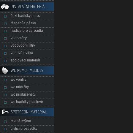
INSTALAČNÍ MATERIÁL
flexi hadičky nerez
těsnění a pásky
hadice pro čerpadla
vodoměry
vodovodní filtry
vanová dvířka
spojovací materiál
WC KOMBI, MODULY
wc ventily
wc nádržky
wc příslušenství
wc hadičky plastové
SPOTŘEBNÍ MATERIÁL
tekutá mýdla
čistící prostředky